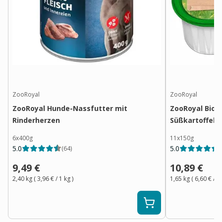
ZooRoyal
ZooRoyal
ZooRoyal Hunde-Nassfutter mit
ZooRoyal Bio P
Rinderherzen
Süßkartoffel 
6x400g
11x150g
5.0
5.0
(
64
)
(
9,49 €
10,89 €
2,40 kg
(
3,96 €
/ 1
kg
)
1,65 kg
(
6,60 €
/ 1