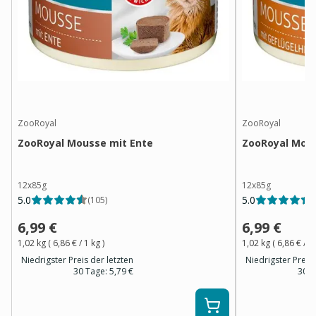
ZooRoyal
ZooRoyal
ZooRoyal Mousse mit Ente
ZooRoyal Mous
12x85g
12x85g
5.0
5.0
(
105
)
(
6,99 €
6,99 €
1,02 kg
(
6,86 €
/ 1
kg
)
1,02 kg
(
6,86 €
/ 1
Niedrigster Preis der letzten
Niedrigster Preis 
30 Tage:
5,79 €
30 T