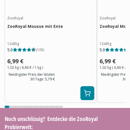
ZooRoyal
ZooRoyal
ZooRoyal Mousse mit Ente
ZooRoyal Mous
12x85g
12x85g
5.0
5.0
(
105
)
(
6,99 €
6,99 €
1,02 kg
(
6,86 €
/ 1
kg
)
1,02 kg
(
6,86 €
/ 1
Niedrigster Preis der letzten
Niedrigster Preis 
30 Tage:
5,79 €
30 T
Noch unschlüssig? ​ Entdecke die ZooRoyal
Probierwelt: