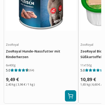
ZooRoyal
ZooRoyal
ZooRoyal Hunde-Nassfutter mit
ZooRoyal Bio P
Rinderherzen
Süßkartoffel 
6x400g
11x150g
5.0
5.0
(
64
)
(
9,49 €
10,89 €
2,40 kg
(
3,96 €
/ 1
kg
)
1,65 kg
(
6,60 €
/ 1