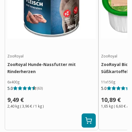
ZooRoyal
ZooRoyal
ZooRoyal Hunde-Nassfutter mit
ZooRoyal Bio P
Rinderherzen
Süßkartoffel 
6x400g
11x150g
5.0
5.0
(
63
)
(
9,49 €
10,89 €
2,40 kg
(
3,96 €
/ 1
kg
)
1,65 kg
(
6,60 €
/ 1