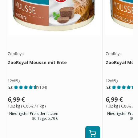
ZooRoyal
ZooRoyal
ZooRoyal Mousse mit Ente
ZooRoyal Mous
12x85g
12x85g
5.0
5.0
(
104
)
(
6,99 €
6,99 €
1,02 kg
(
6,86 €
/ 1
kg
)
1,02 kg
(
6,86 €
/ 1
Niedrigster Preis der letzten
Niedrigster Preis 
30 Tage:
5,79 €
30 T