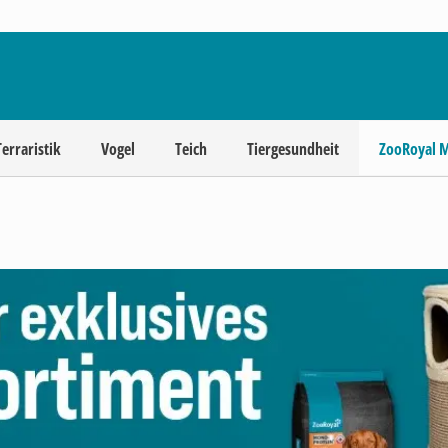
Terraristik
Vogel
Teich
Tiergesundheit
ZooRoyal 