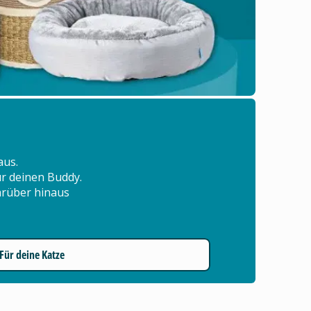
aus.
für deinen Buddy.
arüber hinaus
Für deine Katze