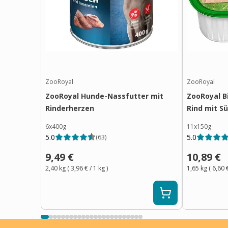
ZooRoyal
ZooRoyal
ZooRoyal Hunde-Nassfutter mit
ZooRoyal B
Rinderherzen
Rind mit S
6x400g
11x150g
5.0
5.0
(
63
)
9,49 €
10,89 €
2,40 kg
(
3,96 €
/ 1
kg
)
1,65 kg
(
6,60 