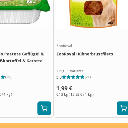
ZooRoyal
io Pastete Geflügel &
ZooRoyal Hühnerbrustfilets
üßkartoffel & Karotte
125g
+
1
Variante
5.0
(
26
)
(
21
)
1,99 €
€
/ 1
kg
)
0,13 kg
(
15,92 €
/ 1
kg
)