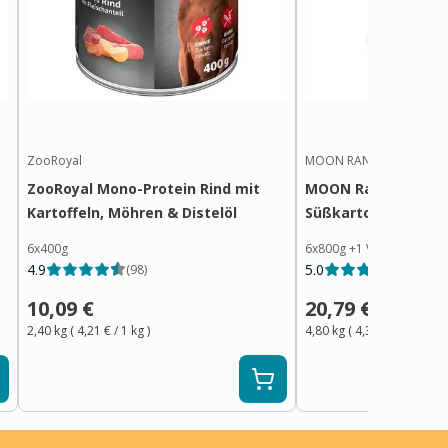
ZooRoyal
MOON RANGER
ZooRoyal Mono-Protein Rind mit
MOON Ranger Ente 
Kartoffeln, Möhren & Distelöl
Süßkartoffeln
6x400g
6x800g
+
1
Variante
4.9
5.0
(
98
)
(
18
)
10,09 €
20,79 €
2,40 kg
(
4,21 €
/ 1
kg
)
4,80 kg
(
4,34 €
/ 1
kg
)