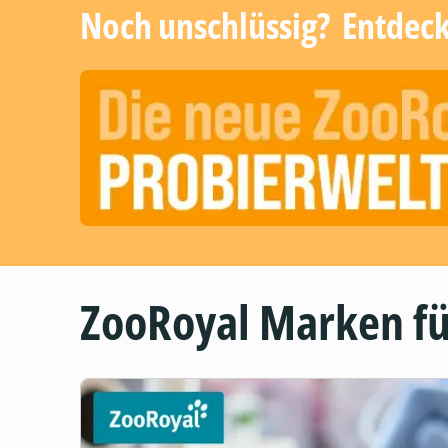
Noch unschlüssig? ​ Entdec
ZooRoyal Marken fü