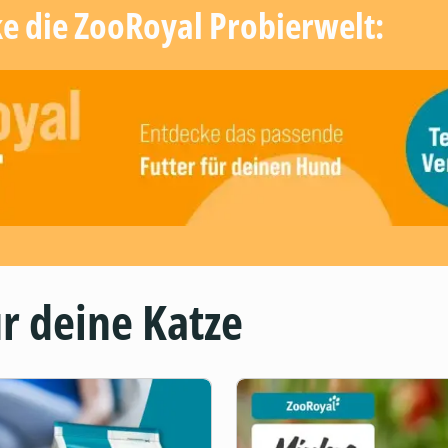
ke die ZooRoyal Probierwelt:
r deine Katze