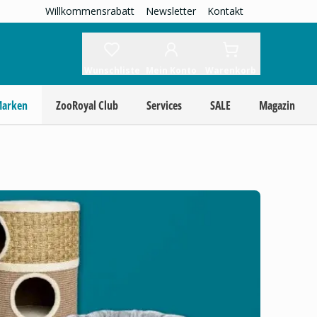
Willkommensrabatt
Newsletter
Kontakt
Wunschliste
Mein Konto
Warenkorb
Marken
ZooRoyal Club
Services
SALE
Magazin