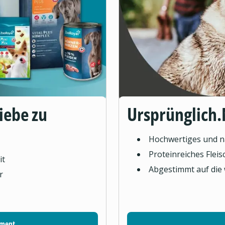
Liebe zu
Ursprünglich.
Hochwertiges und na
Proteinreiches Flei
it
Abgestimmt auf die
r
iment