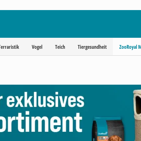
Terraristik
Vogel
Teich
Tiergesundheit
ZooRoyal 