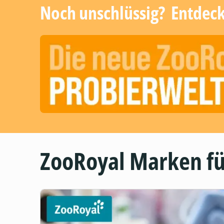
Noch unschlüssig? ​ Entdec
ZooRoyal Marken fü