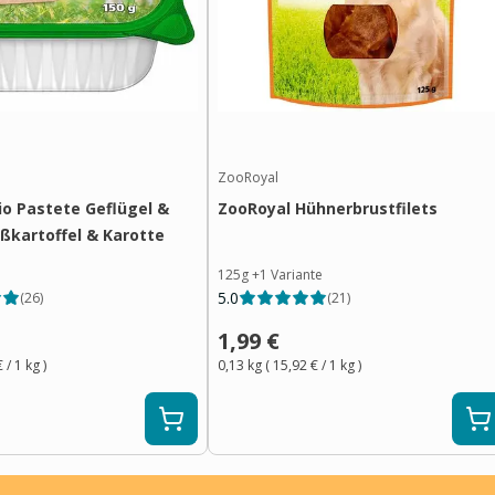
ZooRoyal
io Pastete Geflügel &
ZooRoyal Hühnerbrustfilets
üßkartoffel & Karotte
125g
+
1
Variante
5.0
(
26
)
(
21
)
1,99 €
€
/ 1
kg
)
0,13 kg
(
15,92 €
/ 1
kg
)