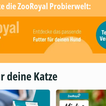
ke die ZooRoyal Probierwelt:
r deine Katze