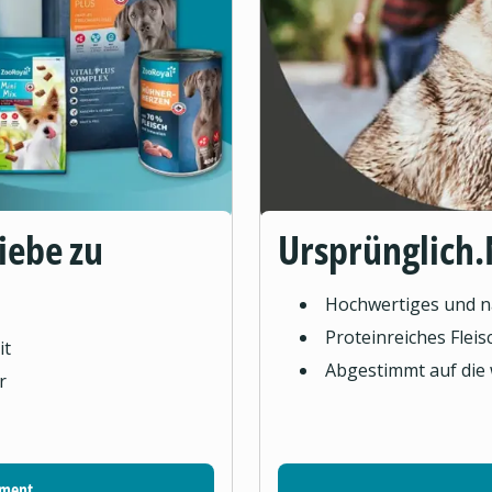
Liebe zu
Ursprünglich.
Hochwertiges und na
Proteinreiches Flei
it
Abgestimmt auf die
r
iment