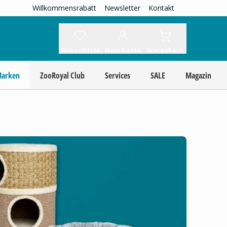
Willkommensrabatt
Newsletter
Kontakt
Wunschliste
Mein Konto
Warenkorb
Marken
ZooRoyal Club
Services
SALE
Magazin