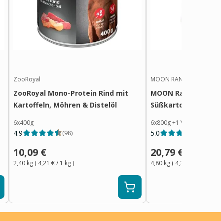
ZooRoyal
MOON RANGER
ZooRoyal Mono-Protein Rind mit
MOON Ranger Ente 
Kartoffeln, Möhren & Distelöl
Süßkartoffeln
6x400g
6x800g
+
1
Variante
4.9
5.0
(
98
)
(
18
)
10,09 €
20,79 €
2,40 kg
(
4,21 €
/ 1
kg
)
4,80 kg
(
4,34 €
/ 1
kg
)