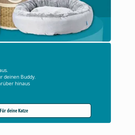
aus.
für deinen Buddy.
arüber hinaus
Für deine Katze