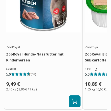
ZooRoyal
ZooRoyal
ZooRoyal Hunde-Nassfutter mit
ZooRoyal Bio P
Rinderherzen
Süßkartoffel 
6x400g
11x150g
5.0
5.0
(
63
)
(
9,49 €
10,89 €
2,40 kg
(
3,96 €
/ 1
kg
)
1,65 kg
(
6,60 €
/ 1