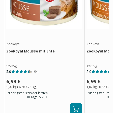
ZooRoyal
ZooRoyal
ZooRoyal Mousse mit Ente
ZooRoyal Mous
12x85g
12x85g
5.0
5.0
(
104
)
(
6,99 €
6,99 €
1,02 kg
(
6,86 €
/ 1
kg
)
1,02 kg
(
6,86 €
/ 1
Niedrigster Preis der letzten
Niedrigster Preis 
30 Tage:
5,79 €
30 T