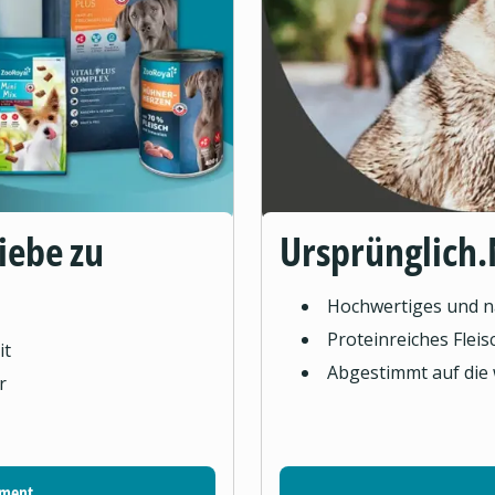
Liebe zu
Ursprünglich.
Hochwertiges und na
Proteinreiches Flei
it
Abgestimmt auf die
r
iment