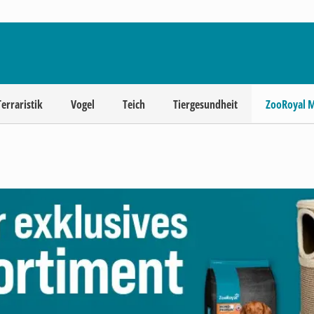
Terraristik
Vogel
Teich
Tiergesundheit
ZooRoyal 