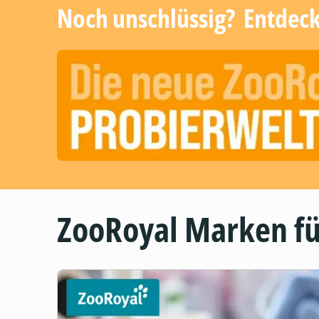
Noch unschlüssig? ​ Entdec
ZooRoyal Marken fü