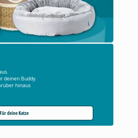
aus.
für deinen Buddy.
arüber hinaus
Für deine Katze