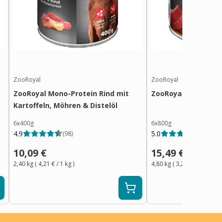
ZooRoyal
ZooRoyal
ZooRoyal Mono-Protein Rind mit
ZooRoyal Rind + Pu
Kartoffeln, Möhren & Distelöl
6x400g
6x800g
4.9
5.0
(
98
)
(
18
)
10,09 €
15,49 €
2,40 kg
(
4,21 €
/ 1
kg
)
4,80 kg
(
3,23 €
/ 1
kg
)