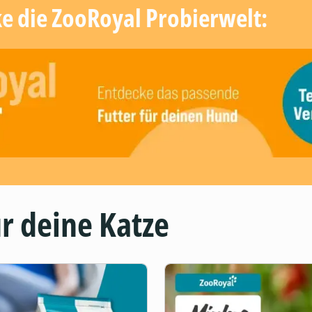
ke die ZooRoyal Probierwelt:
r deine Katze