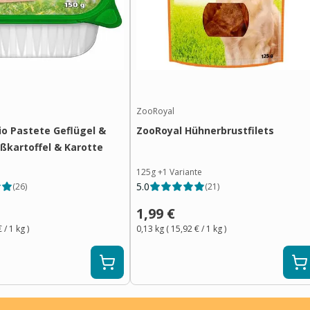
ZooRoyal
io Pastete Geflügel &
ZooRoyal Hühnerbrustfilets
üßkartoffel & Karotte
125g
+
1
Variante
5.0
(
26
)
(
21
)
1,99 €
€
/ 1
kg
)
0,13 kg
(
15,92 €
/ 1
kg
)