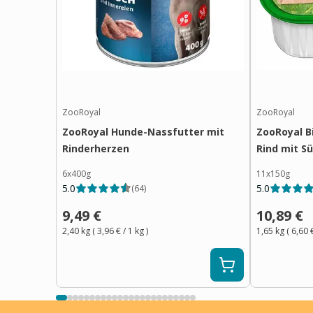
ZooRoyal
ZooRoyal
ZooRoyal Hunde-Nassfutter mit
ZooRoyal B
Rinderherzen
Rind mit S
6x400g
11x150g
5.0
5.0
(
64
)
9,49 €
10,89 €
2,40 kg
(
3,96 €
/ 1
kg
)
1,65 kg
(
6,60 