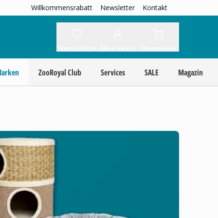
Willkommensrabatt
Newsletter
Kontakt
Wunschliste
Mein Konto
Warenkorb
Marken
ZooRoyal Club
Services
SALE
Magazin