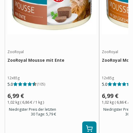
ZooRoyal
ZooRoyal
ZooRoyal Mousse mit Ente
ZooRoyal Mous
12x85g
12x85g
5.0
5.0
(
105
)
(
6,99 €
6,99 €
1,02 kg
(
6,86 €
/ 1
kg
)
1,02 kg
(
6,86 €
/ 1
Niedrigster Preis der letzten
Niedrigster Preis 
30 Tage:
5,79 €
30 T