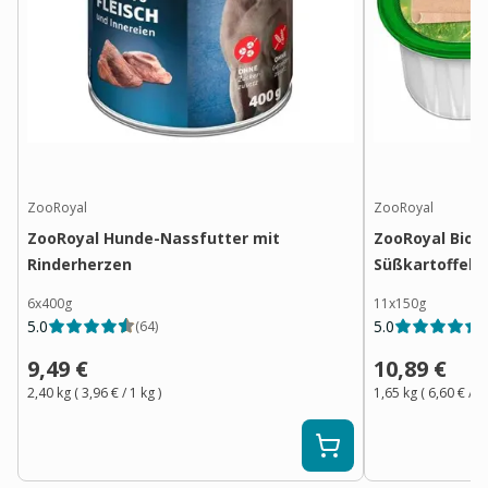
ZooRoyal
ZooRoyal
ZooRoyal Hunde-Nassfutter mit
ZooRoyal Bio P
Rinderherzen
Süßkartoffel 
6x400g
11x150g
5.0
5.0
(
64
)
(
9,49 €
10,89 €
2,40 kg
(
3,96 €
/ 1
kg
)
1,65 kg
(
6,60 €
/ 1