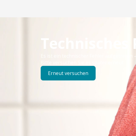
Technisches
Es ist ein technischer Fehler aufgetreten –
Bitte versuchen Sie es später erneut.
Erneut versuchen