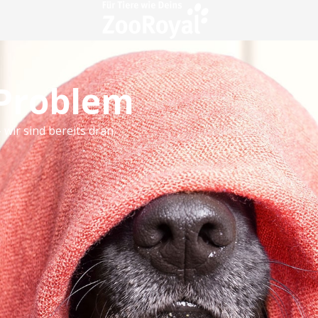
 Problem
 wir sind bereits dran.