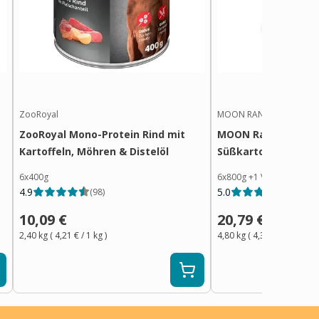
ZooRoyal
MOON RANGER
ZooRoyal Mono-Protein Rind mit
MOON Ranger Ente 
Kartoffeln, Möhren & Distelöl
Süßkartoffeln
6x400g
6x800g
+
1
Variante
4.9
5.0
(
98
)
(
18
)
10,09 €
20,79 €
2,40 kg
(
4,21 €
/ 1
kg
)
4,80 kg
(
4,34 €
/ 1
kg
)