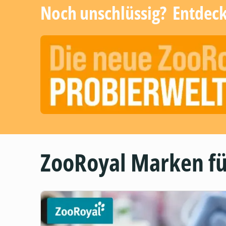
Noch unschlüssig? ​ Entdec
ZooRoyal Marken fü