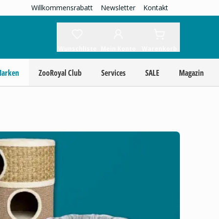
Willkommensrabatt
Newsletter
Kontakt
Wunschliste
Mein Konto
Warenkorb
Marken
ZooRoyal Club
Services
SALE
Magazin