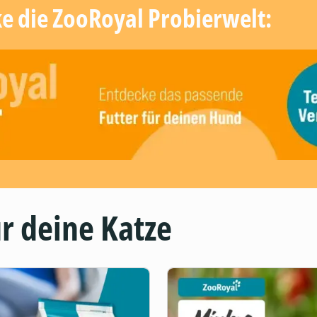
ke die ZooRoyal Probierwelt:
r deine Katze