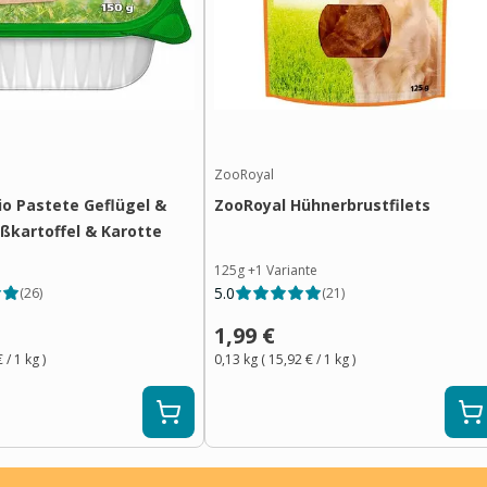
ZooRoyal
io Pastete Geflügel &
ZooRoyal Hühnerbrustfilets
üßkartoffel & Karotte
125g
+
1
Variante
5.0
(
26
)
(
21
)
1,99 €
€
/ 1
kg
)
0,13 kg
(
15,92 €
/ 1
kg
)