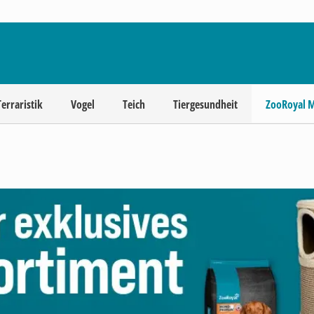
Terraristik
Vogel
Teich
Tiergesundheit
ZooRoyal 