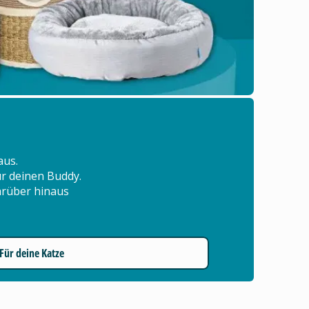
aus.
für deinen Buddy.
arüber hinaus
Für deine Katze