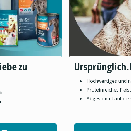
Liebe zu
Ursprünglich.
Hochwertiges und na
Proteinreiches Flei
it
Abgestimmt auf die
r
iment