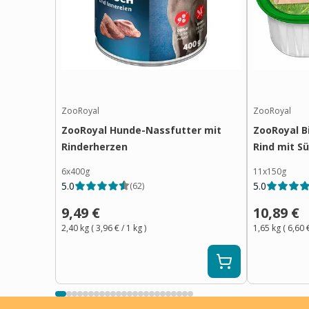
ZooRoyal
ZooRoyal
ZooRoyal Hunde-Nassfutter mit
ZooRoyal B
Rinderherzen
Rind mit S
6x400g
11x150g
5.0
5.0
(
62
)
9,49 €
10,89 €
2,40 kg
(
3,96 €
/ 1
kg
)
1,65 kg
(
6,60 