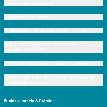
Wie kann ich die Coupons nutzen?
Wie lange sind meine Coupons gültig?
Sind die Coupons auch in den ZooRoyal Märkten einlösbar?
Ich habe meinen Coupon aktiviert, aber er wurde nicht
angewendet im Warenkorb.
Kann ich auch mehrere Coupons miteinander kombinieren?
Kann ich zusätzlich zu meinen Coupons auch noch Prämien mit
meiner Bestellung einlösen?
Punkte sammeln & Prämien