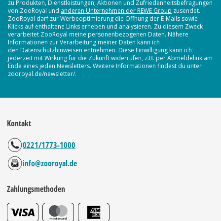
zu Produkten, Dienstleistungen, Aktionen und Zufriedenheitsbefragungen
von ZooRoyal und
anderen Unternehmen der REWE Group
zusendet.
ZooRoyal darf zur Werbeoptimierung die Öffnung der E-Mails sowie
Klicks auf enthaltene Links erheben und analysieren. Zu diesem Zweck
verarbeitet ZooRoyal meine personenbezogenen Daten. Nähere
Informationen zur Verarbeitung meiner Daten kann ich
den Datenschutzhinweisen entnehmen. Diese Einwilligung kann ich
jederzeit mit Wirkung für die Zukunft widerrufen, z.B. per Abmeldelink am
Ende eines jeden Newsletters. Weitere Informationen findest du unter
zooroyal.de/newsletter/.
Kontakt
0221/1773-1000
info@zooroyal.de
Zahlungsmethoden