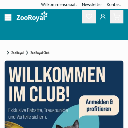
Willkommensrabatt
Newsletter
Kontakt
ZooRoyal
ZooRoyal Club