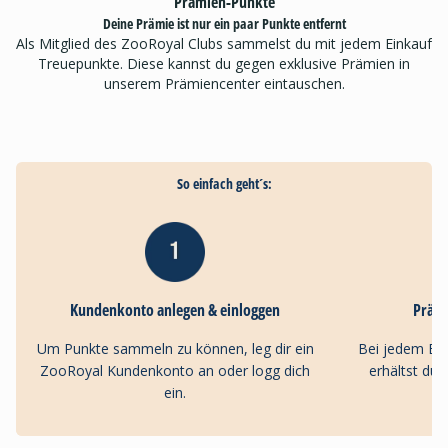
Prämien-Punkte
Deine Prämie ist nur ein paar Punkte entfernt
Als Mitglied des ZooRoyal Clubs sammelst du mit jedem Einkauf
Treuepunkte. Diese kannst du gegen exklusive Prämien in
unserem Prämiencenter eintauschen.
So einfach geht´s:
Kundenkonto anlegen & einloggen
Präm
Um Punkte sammeln zu können, leg dir ein
Bei jedem Ei
ZooRoyal Kundenkonto an oder logg dich
erhältst du
ein.