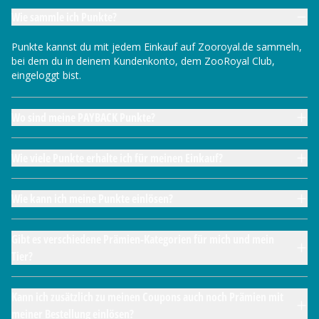
Wie sammle ich Punkte?
Punkte kannst du mit jedem Einkauf auf Zooroyal.de sammeln,
bei dem du in deinem Kundenkonto, dem ZooRoyal Club,
eingeloggt bist.
Wo sind meine PAYBACK Punkte?
Wie viele Punkte erhalte ich für meinen Einkauf?
Wie kann ich meine Punkte einlösen?
Gibt es verschiedene Prämien-Kategorien für mich und mein
Tier?
Kann ich zusätzlich zu meinen Coupons auch noch Prämien mit
meiner Bestellung einlösen?