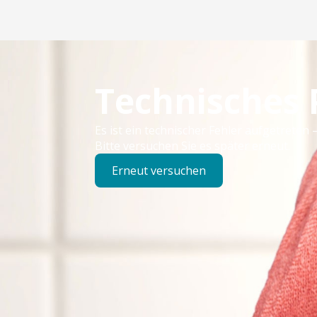
Technisches
Es ist ein technischer Fehler aufgetreten –
Bitte versuchen Sie es später erneut.
Erneut versuchen