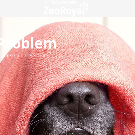
 Problem
 wir sind bereits dran.