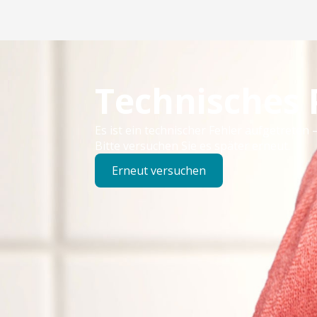
Technisches
Es ist ein technischer Fehler aufgetreten –
Bitte versuchen Sie es später erneut.
Erneut versuchen