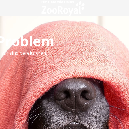
 Problem
 wir sind bereits dran.