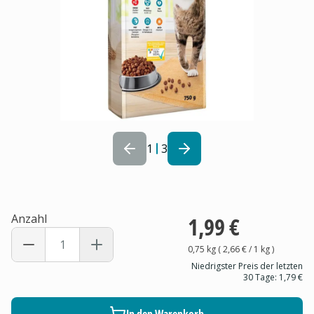
1
3
Anzahl
1,99 €
0,75 kg
(
2,66 €
/ 1
kg
)
Niedrigster Preis der letzten
30 Tage:
1,79 €