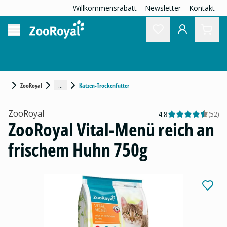
Willkommensrabatt
Newsletter
Kontakt
...
ZooRoyal
Katzen-Trockenfutter
ZooRoyal
4.8
(
52
)
ZooRoyal Vital-Menü reich an
frischem Huhn 750g