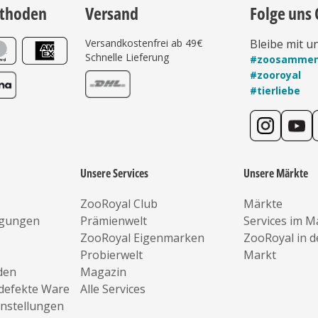
thoden
Versand
Folge uns 
Versandkostenfrei ab 49€
Bleibe mit u
Schnelle Lieferung
#zoosamme
#zooroyal
#tierliebe
Unsere Services
Unsere Märkte
ZooRoyal Club
Märkte
ngungen
Prämienwelt
Services im M
ZooRoyal Eigenmarken
ZooRoyal in 
Probierwelt
Markt
den
Magazin
defekte Ware
Alle Services
instellungen