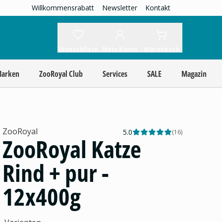
Willkommensrabatt
Newsletter
Kontakt
Wunschliste
Mein Konto
Warenkorb
Marken
ZooRoyal Club
Services
SALE
Magazin
ZooRoyal
5.0
(
16
)
ZooRoyal Katze
Rind + pur -
12x400g