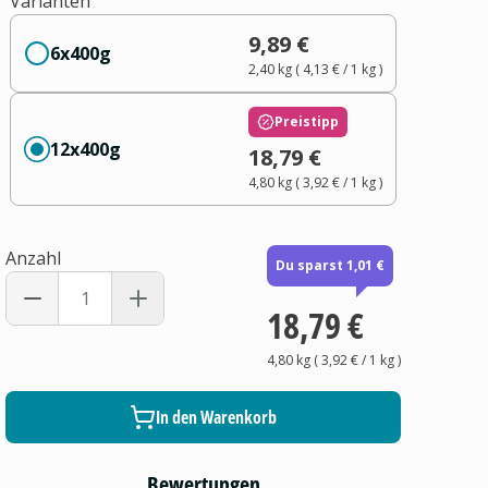
Varianten
9,89 €
6x400g
2,40 kg
(
4,13 €
/ 1
kg
)
Preistipp
12x400g
18,79 €
4,80 kg
(
3,92 €
/ 1
kg
)
Anzahl
Du sparst 1,01 €
18,79 €
4,80 kg
(
3,92 €
/ 1
kg
)
In den Warenkorb
Bewertungen