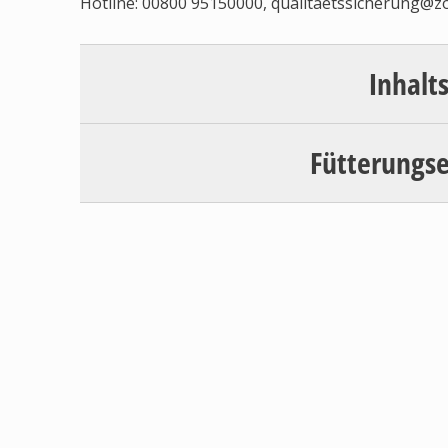
Hotline: 00800 95150000,
qualitaetssicherung@z
Inhalt
Fütterungs