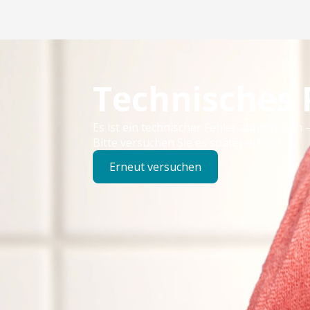
Technisches
Es ist ein technischer Fehler aufgetreten –
Bitte versuchen Sie es später erneut.
Erneut versuchen