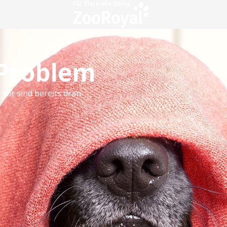
 Problem
 wir sind bereits dran.