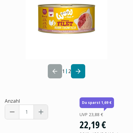
1
2
Anzahl
Du sparst 1,69 €
UVP
23,88 €
22,19 €