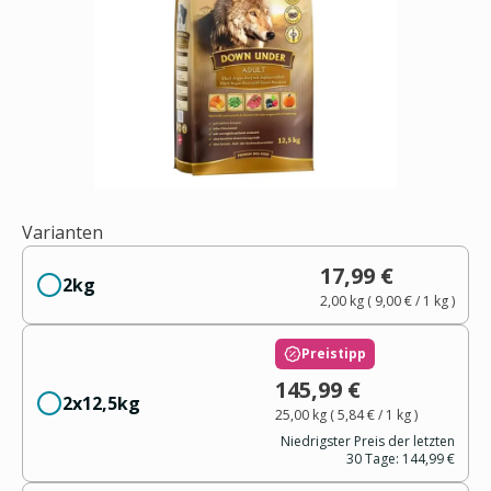
Varianten
17,99 €
2kg
2,00 kg
(
9,00 €
/ 1
kg
)
Preistipp
145,99 €
2x12,5kg
25,00 kg
(
5,84 €
/ 1
kg
)
Niedrigster Preis der letzten
30 Tage:
144,99 €