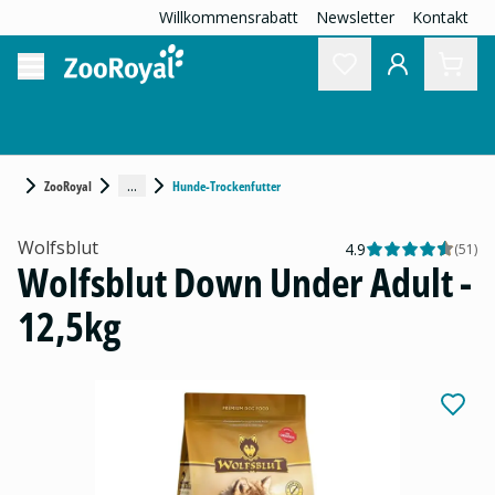
Willkommensrabatt
Newsletter
Kontakt
...
ZooRoyal
Hunde-Trockenfutter
Wolfsblut
4.9
(
51
)
Wolfsblut Down Under Adult -
12,5kg