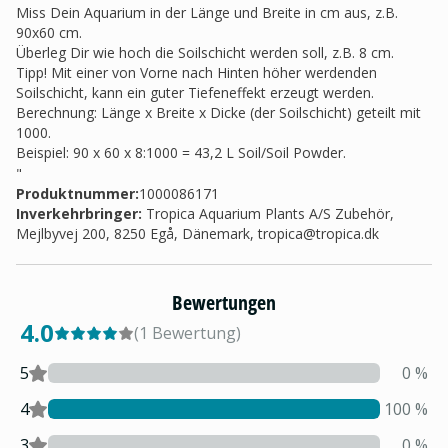
Miss Dein Aquarium in der Länge und Breite in cm aus, z.B.
90x60 cm.
Überleg Dir wie hoch die Soilschicht werden soll, z.B. 8 cm.
Tipp! Mit einer von Vorne nach Hinten höher werdenden
Soilschicht, kann ein guter Tiefeneffekt erzeugt werden.
Berechnung: Länge x Breite x Dicke (der Soilschicht) geteilt mit
1000.
Beispiel: 90 x 60 x 8:1000 = 43,2 L Soil/Soil Powder.
"
Produktnummer:
1000086171
Inverkehrbringer
:
Tropica Aquarium Plants A/S Zubehör,
Mejlbyvej 200, 8250 Egå, Dänemark,
tropica@tropica.dk
Bewertungen
4.0
(
1
Bewertung
)
5
0
%
4
100
%
3
0
%