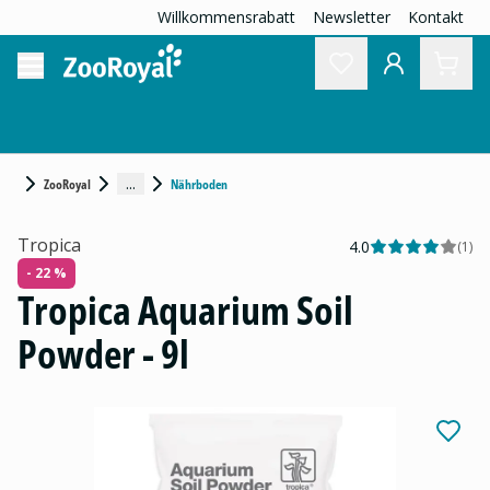
Willkommensrabatt
Newsletter
Kontakt
...
ZooRoyal
Nährboden
Tropica
4.0
(
1
)
- 22 %
Tropica Aquarium Soil
Powder - 9l