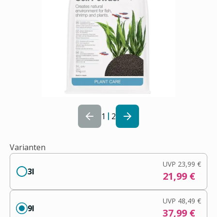
1
2
Varianten
UVP
23,99 €
3l
21,99 €
UVP
48,49 €
9l
37,99 €