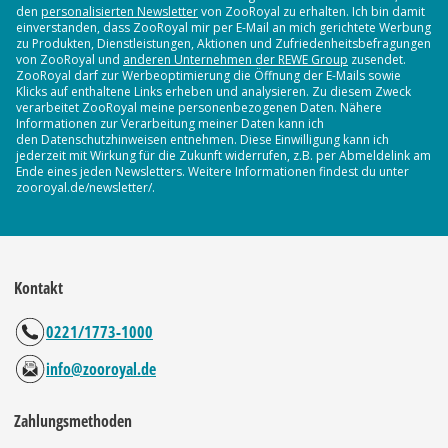
den
personalisierten Newsletter
von ZooRoyal zu erhalten. Ich bin damit
einverstanden, dass ZooRoyal mir per E-Mail an mich gerichtete Werbung
zu Produkten, Dienstleistungen, Aktionen und Zufriedenheitsbefragungen
von ZooRoyal und
anderen Unternehmen der REWE Group
zusendet.
ZooRoyal darf zur Werbeoptimierung die Öffnung der E-Mails sowie
Klicks auf enthaltene Links erheben und analysieren. Zu diesem Zweck
verarbeitet ZooRoyal meine personenbezogenen Daten. Nähere
Informationen zur Verarbeitung meiner Daten kann ich
den Datenschutzhinweisen entnehmen. Diese Einwilligung kann ich
jederzeit mit Wirkung für die Zukunft widerrufen, z.B. per Abmeldelink am
Ende eines jeden Newsletters. Weitere Informationen findest du unter
zooroyal.de/newsletter/.
Kontakt
0221/1773-1000
info@zooroyal.de
Zahlungsmethoden