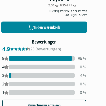
2,00 kg
(
8,35 €
/ 1
kg
)
Niedrigster Preis der letzten
30 Tage:
15,99 €
In den Warenkorb
Bewertungen
4.9
(
23
Bewertungen
)
5
96
%
4
0
%
3
4
%
2
0
%
1
0
%
Bewertungen anzeigen