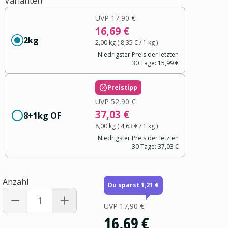
Varianten
UVP
17,90 €
16,69 €
2kg
2,00 kg
(
8,35 €
/ 1
kg
)
Niedrigster Preis der letzten
30 Tage:
15,99 €
Preistipp
UVP
52,90 €
37,03 €
8+1kg OF
8,00 kg
(
4,63 €
/ 1
kg
)
Niedrigster Preis der letzten
30 Tage:
37,03 €
Anzahl
Du sparst 1,21 €
UVP
17,90 €
16,69 €