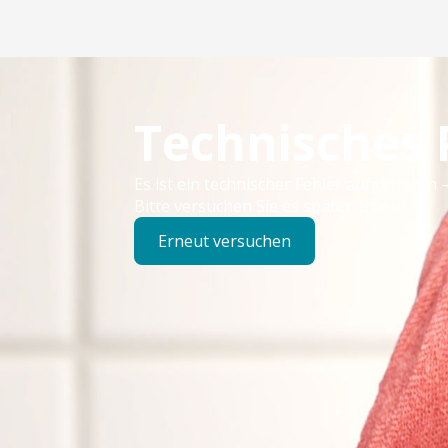
Technisches
Es ist ein technischer Fehler aufgetreten –
Bitte versuchen Sie es später erneut.
Erneut versuchen