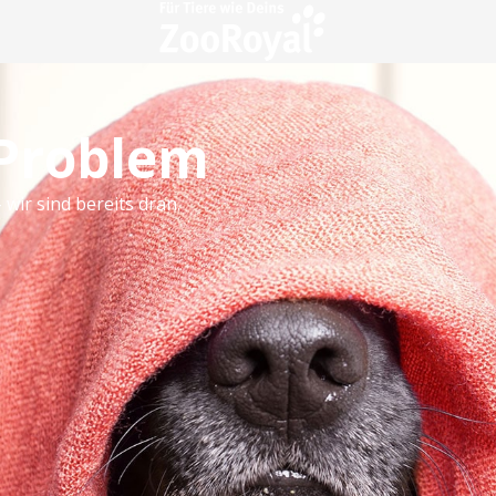
 Problem
 wir sind bereits dran.