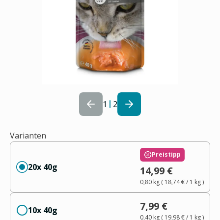
1
2
Varianten
Preistipp
20x 40g
14,99 €
0,80 kg
(
18,74 €
/ 1
kg
)
7,99 €
10x 40g
0,40 kg
(
19,98 €
/ 1
kg
)