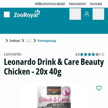
Willkommensrabatt
Newsletter
Kontakt
...
ZooRoyal
Futterergänzung
Leonardo
4.5
(
13
)
Leonardo Drink & Care Beauty
Chicken - 20x 40g