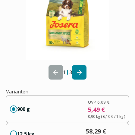
1
3
Varianten
UVP
6,69 €
5,49 €
900 g
0,90 kg
(
6,10 €
/ 1
kg
)
58,29 €
12,5 kg