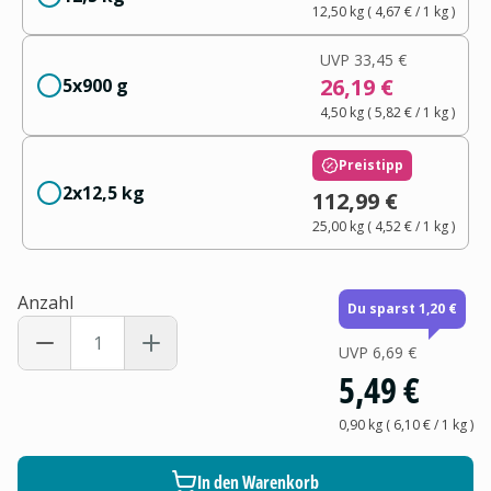
12,50 kg
(
4,67 €
/ 1
kg
)
UVP
33,45 €
26,19 €
5x900 g
4,50 kg
(
5,82 €
/ 1
kg
)
Preistipp
2x12,5 kg
112,99 €
25,00 kg
(
4,52 €
/ 1
kg
)
Anzahl
Du sparst 1,20 €
UVP
6,69 €
5,49 €
0,90 kg
(
6,10 €
/ 1
kg
)
In den Warenkorb