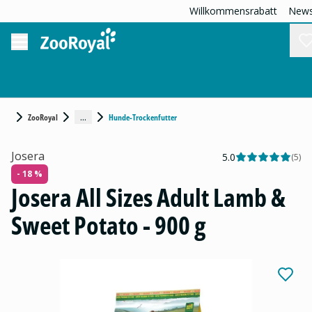
Willkommensrabatt
News
...
ZooRoyal
Hunde-Trockenfutter
Josera
5.0
(
5
)
- 18 %
Josera All Sizes Adult Lamb &
Sweet Potato - 900 g