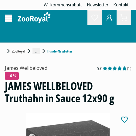
Willkommensrabatt
Newsletter
Kontakt
...
ZooRoyal
Hunde-Nassfutter
James Wellbeloved
5.0
(
1
)
- 6 %
JAMES WELLBELOVED
Truthahn in Sauce 12x90 g