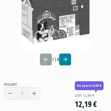
1
8
Anzahl
Du sparst 0,80 €
UVP
12,99 €
12,19 €