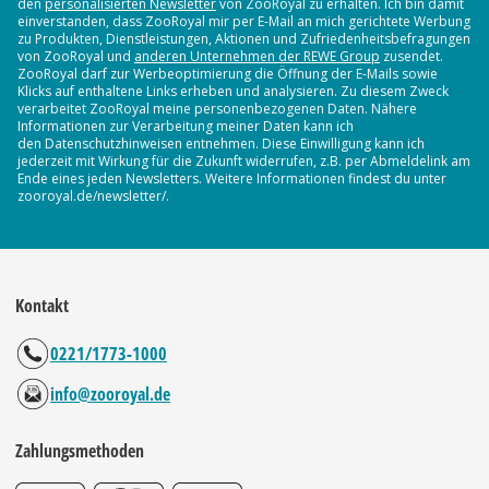
den
personalisierten Newsletter
von ZooRoyal zu erhalten. Ich bin damit
einverstanden, dass ZooRoyal mir per E-Mail an mich gerichtete Werbung
zu Produkten, Dienstleistungen, Aktionen und Zufriedenheitsbefragungen
von ZooRoyal und
anderen Unternehmen der REWE Group
zusendet.
ZooRoyal darf zur Werbeoptimierung die Öffnung der E-Mails sowie
Klicks auf enthaltene Links erheben und analysieren. Zu diesem Zweck
verarbeitet ZooRoyal meine personenbezogenen Daten. Nähere
Informationen zur Verarbeitung meiner Daten kann ich
den Datenschutzhinweisen entnehmen. Diese Einwilligung kann ich
jederzeit mit Wirkung für die Zukunft widerrufen, z.B. per Abmeldelink am
Ende eines jeden Newsletters. Weitere Informationen findest du unter
zooroyal.de/newsletter/.
Kontakt
0221/1773-1000
info@zooroyal.de
Zahlungsmethoden