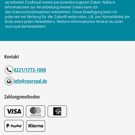
verarbeitet ZooRoyal meine personenbezogenen Daten. Nähere
Informationen zur Verarbeitung meiner Daten kann ich
den Datenschutzhinweisen entnehmen. Diese Einwilligung kann ich
jederzeit mit Wirkung für die Zukunft widerrufen, z.B. per Abmeldelink am
Ende eines jeden Newsletters. Weitere Informationen findest du unter
zooroyal.de/newsletter/.
Kontakt
0221/1773-1000
info@zooroyal.de
Zahlungsmethoden