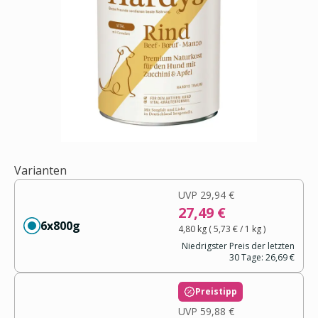
Varianten
UVP
29,94 €
27,49 €
6x800g
4,80 kg
(
5,73 €
/ 1
kg
)
Niedrigster Preis der letzten
30 Tage:
26,69 €
Preistipp
UVP
59,88 €