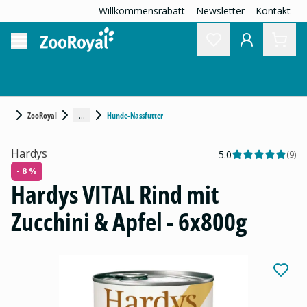
Willkommensrabatt
Newsletter
Kontakt
...
ZooRoyal
Hunde-Nassfutter
Hardys
5.0
(
9
)
- 8 %
Hardys VITAL Rind mit
Zucchini & Apfel - 6x800g