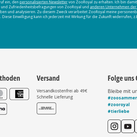
ruf ein, den
personalisierten Newsletter
von ZooRoyal zu erhalten. Ich bin dami
en und Zufriedenheitsbefragungen von ZooRoyal und
anderen Unternehmen der
erheben und analysieren. Zu diesem Zweck verarbeitet ZooRoyal meine persone
iese Einwilligung kann ich jederzeit mit Wirkung für die Zukunft widerrufen, z
thoden
Versand
Folge uns 
Versandkostenfrei ab 49€
Bleibe mit u
Schnelle Lieferung
#zoosamme
#zooroyal
#tierliebe