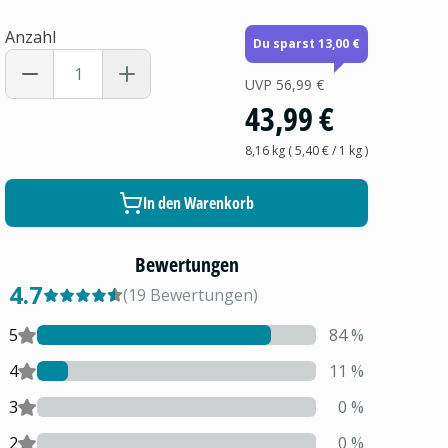
Anzahl
Du sparst 13,00 €
UVP
56,99 €
43,99 €
8,16 kg
(
5,40 €
/ 1
kg
)
In den Warenkorb
Bewertungen
4.7
(
19
Bewertungen
)
5
84
%
4
11
%
3
0
%
2
0
%