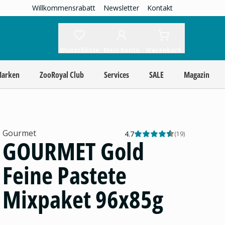
Willkommensrabatt
Newsletter
Kontakt
Wunschliste
Mein Konto
Warenkorb
Marken
ZooRoyal Club
Services
SALE
Magazin
Gourmet
4.7
(
19
)
GOURMET Gold
Feine Pastete
Mixpaket 96x85g