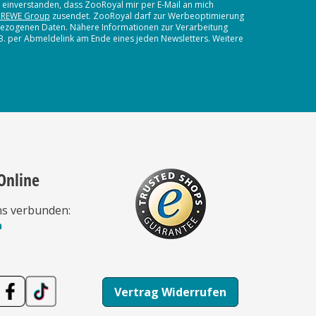
t einverstanden, dass ZooRoyal mir per E-Mail an mich
 REWE Group
zusendet. ZooRoyal darf zur Werbeoptimierung
nbezogenen Daten. Nähere Informationen zur Verarbeitung
.B. per Abmeldelink am Ende eines jeden Newsletters. Weitere
Online
ns verbunden:
n
Vertrag Widerrufen