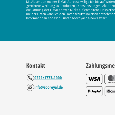
Mit Absenden meiner E-Mail-Adresse willige ich bis auf Wider
gerichtete Werbung zu Produkten, Dienstleistungen, Aktion
die Öffnung der E-Mails sowie Klicks auf enthaltene Links 
meiner Daten kann ich den Datenschutzhinweisen entnehmen. D
Informationen findest du unter zooroyal.de/newsletter/.
Kontakt
Zahlungsme
0221/1773-1000
info@zooroyal.de