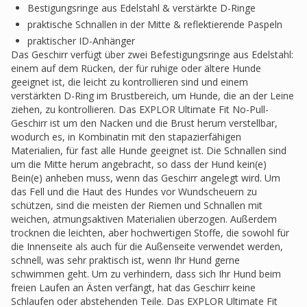
Bestigungsringe aus Edelstahl & verstärkte D-Ringe
praktische Schnallen in der Mitte & reflektierende Paspeln
praktischer ID-Anhänger
Das Geschirr verfügt über zwei Befestigungsringe aus Edelstahl:
einem auf dem Rücken, der für ruhige oder ältere Hunde
geeignet ist, die leicht zu kontrollieren sind und einem
verstärkten D-Ring im Brustbereich, um Hunde, die an der Leine
ziehen, zu kontrollieren. Das EXPLOR Ultimate Fit No-Pull-
Geschirr ist um den Nacken und die Brust herum verstellbar,
wodurch es, in Kombinatin mit den stapazierfähigen
Materialien, für fast alle Hunde geeignet ist. Die Schnallen sind
um die Mitte herum angebracht, so dass der Hund kein(e)
Bein(e) anheben muss, wenn das Geschirr angelegt wird. Um
das Fell und die Haut des Hundes vor Wundscheuern zu
schützen, sind die meisten der Riemen und Schnallen mit
weichen, atmungsaktiven Materialien überzogen. Außerdem
trocknen die leichten, aber hochwertigen Stoffe, die sowohl für
die Innenseite als auch für die Außenseite verwendet werden,
schnell, was sehr praktisch ist, wenn Ihr Hund gerne
schwimmen geht. Um zu verhindern, dass sich Ihr Hund beim
freien Laufen an Ästen verfängt, hat das Geschirr keine
Schlaufen oder abstehenden Teile. Das EXPLOR Ultimate Fit