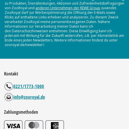
zu Produkten, Dienstleistungen, Aktionen und Zufriedenheitsbefragungen
von ZooRoyal und
anderen Unternehmen der REWE Group
zusendet.
ZooRoyal darf zur Werbeoptimierung die Öffnung der E-Mails sowie
Klicks auf enthaltene Links erheben und analysieren. Zu diesem Zweck
verarbeitet ZooRoyal meine personenbezogenen Daten. Nähere
Informationen zur Verarbeitung meiner Daten kann ich
den Datenschutzhinweisen entnehmen. Diese Einwilligung kann ich
jederzeit mit Wirkung für die Zukunft widerrufen, z.B. per Abmeldelink am
Ende eines jeden Newsletters. Weitere Informationen findest du unter
zooroyal.de/newsletter/.
Kontakt
0221/1773-1000
info@zooroyal.de
Zahlungsmethoden