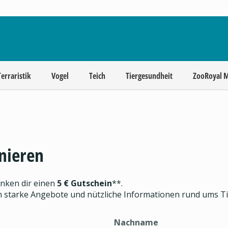
Terraristik
Vogel
Teich
Tiergesundheit
ZooRoyal 
nieren
enken dir einen
5 € Gutschein
**.
ch starke Angebote und nützliche Informationen rund ums T
Nachname