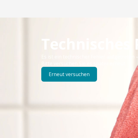
Technisches
Es ist ein technischer Fehler aufgetreten –
Bitte versuchen Sie es später erneut.
Erneut versuchen