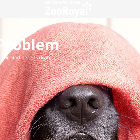
 Problem
 wir sind bereits dran.