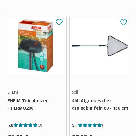
EHEIM
Söll
EHEIM Teichheizer
Söll Algenkescher
THERMO200
dreieckig fein 60 - 150 cm
5.0
5.0
(
3
)
(
1
)