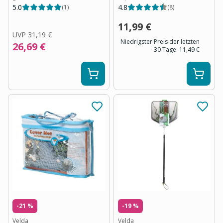
5.0
4.8
(
1
)
(
8
)
11,99 €
UVP
31,19 €
Niedrigster Preis der letzten
26,69 €
30 Tage:
11,49 €
-21 %
-19 %
Velda
Velda