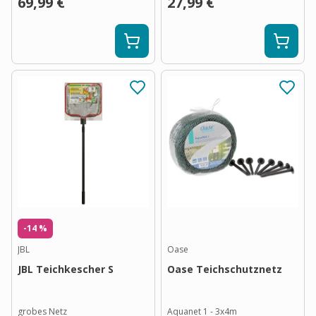
69,99 €
27,99 €
-14 %
JBL
Oase
JBL Teichkescher S
Oase Teichschutznetz
grobes Netz
Aquanet 1 - 3x4m