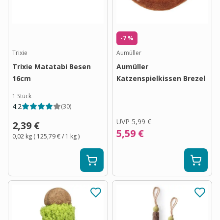
-7 %
Trixie
Aumüller
Trixie Matatabi Besen
Aumüller
16cm
Katzenspielkissen Brezel
1 Stück
4.2
(
30
)
UVP
5,99 €
2,39 €
5,59 €
0,02 kg
(
125,79 €
/ 1
kg
)