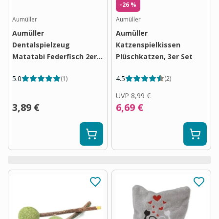
-26 %
Aumüller
Aumüller
Aumüller
Aumüller
Dentalspielzeug
Katzenspielkissen
Matatabi Federfisch 2er
Plüschkatzen, 3er Set
Set
5.0
4.5
(
1
)
(
2
)
UVP
8,99 €
3,89 €
6,69 €