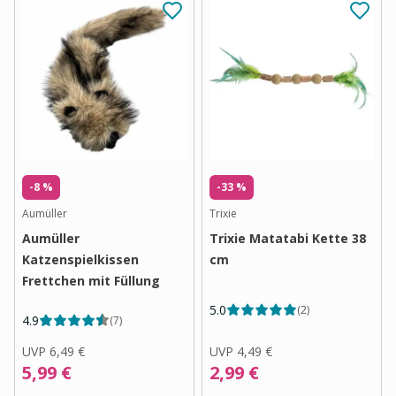
-8 %
-33 %
Aumüller
Trixie
Aumüller
Trixie Matatabi Kette 38
Katzenspielkissen
cm
Frettchen mit Füllung
5.0
(
2
)
4.9
(
7
)
UVP
6,49 €
UVP
4,49 €
5,99 €
2,99 €