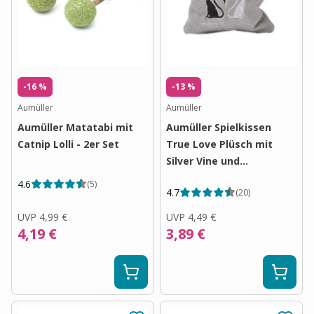
-16 %
-13 %
Aumüller
Aumüller
Aumüller Matatabi mit
Aumüller Spielkissen
Catnip Lolli - 2er Set
True Love Plüsch mit
Silver Vine und
Dinkelspelz
4.6
(
5
)
4.7
(
20
)
UVP
4,99 €
UVP
4,49 €
4,19 €
3,89 €