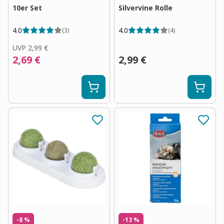
10er Set
Silvervine Rolle
4.0
4.0
(
3
)
(
4
)
UVP
2,99 €
2,69 €
2,99 €
-8 %
-13 %