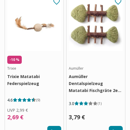
-10 %
Trixie
Aumüller
Trixie Matatabi
Aumüller
Federspielzeug
Dentalspielzeug
Matatabi Fischgräte 2er
Set
4.6
(
9
)
3.0
(
1
)
UVP
2,99 €
2,69 €
3,79 €