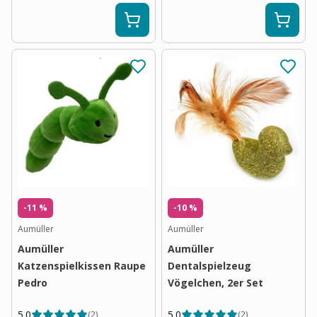
-11 %
-10 %
Aumüller
Aumüller
Aumüller
Aumüller
Katzenspielkissen Raupe
Dentalspielzeug
Pedro
Vögelchen, 2er Set
5.0
5.0
(
2
)
(
2
)