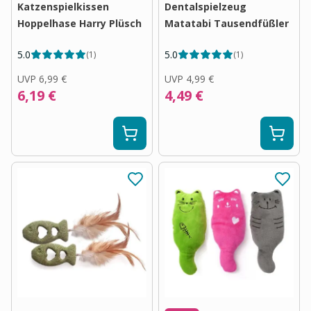
Katzenspielkissen
Dentalspielzeug
Hoppelhase Harry Plüsch
Matatabi Tausendfüßler
5.0
5.0
(
1
)
(
1
)
UVP
6,99 €
UVP
4,99 €
6,19 €
4,49 €