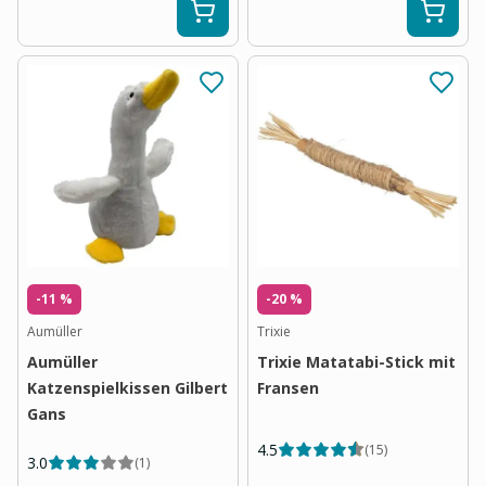
-11 %
-20 %
Aumüller
Trixie
Aumüller
Trixie Matatabi-Stick mit
Katzenspielkissen Gilbert
Fransen
Gans
4.5
(
15
)
3.0
(
1
)