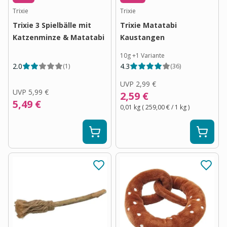
Trixie
Trixie
Trixie 3 Spielbälle mit
Trixie Matatabi
Katzenminze & Matatabi
Kaustangen
10g
+
1
Variante
2.0
4.3
(
1
)
(
36
)
UVP
2,99 €
UVP
5,99 €
2,59 €
5,49 €
0,01 kg
(
259,00 €
/ 1
kg
)