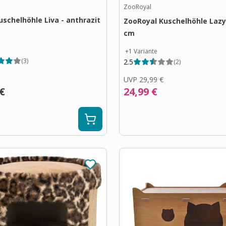
ZooRoyal
uschelhöhle Liva - anthrazit
ZooRoyal Kuschelhöhle Lazy
cm
+
1
Variante
(
3
)
2.5
(
2
)
UVP
29,99 €
 €
24,99 €