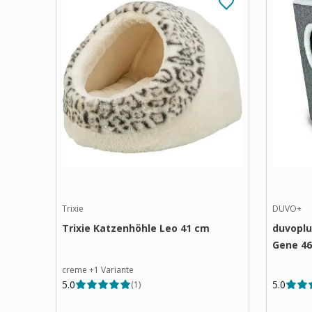
Trixie
DUVO+
Trixie Katzenhöhle Leo 41 cm
duvoplu
Gene 4
creme
+
1
Variante
5.0
5.0
(
1
)