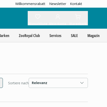
Willkommensrabatt
Newsletter
Kontakt
Wunschliste
Mein Konto
Warenkorb
Marken
ZooRoyal Club
Services
SALE
Magazin
Relevanz
Sortiere nach