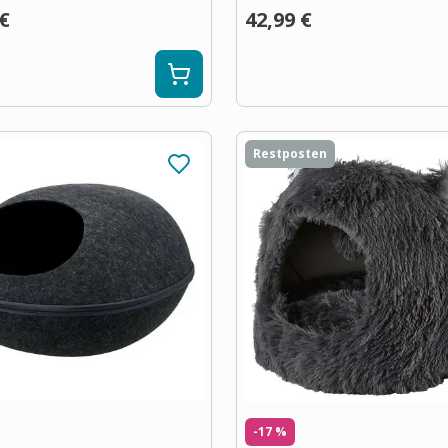
 €
42,99 €
Restposten
-17 %