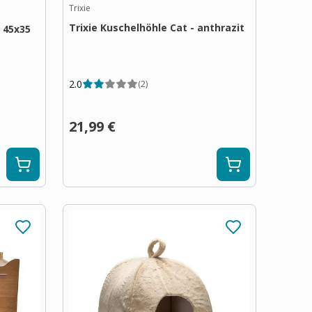
Trixie
Trixie Kuschelhöhle Cat - anthrazit
 45x35
2.0
(
2
)
21,99 €