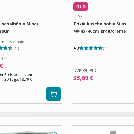
-16 %
Trixie
Kuschelhöhle Minou
Trixie Kuschelhöhle Silas
raun
40×45×40cm grau/creme
cm
+
1
Variante
4.8
(
81
)
(
11
)
99 €
 €
UVP
39,99 €
er Preis der letzten
33,69 €
30 Tage:
18,79 €