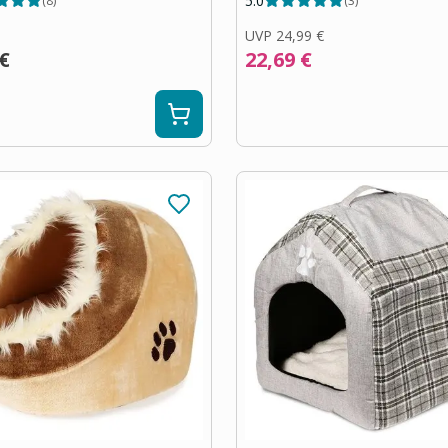
5.0
(
8
)
(
3
)
UVP
24,99 €
 €
22,69 €