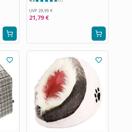
4.9
(
7
)
UVP
29,99 €
21,79 €