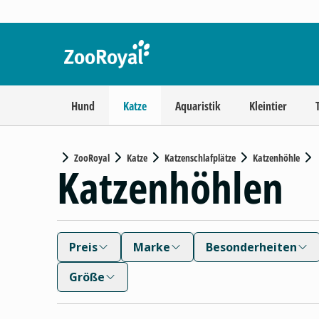
Hund
Katze
Aquaristik
Kleintier
ZooRoyal
Katze
Katzenschlafplätze
Katzenhöhle
Katzenhöhlen
Preis
Marke
Besonderheiten
Größe