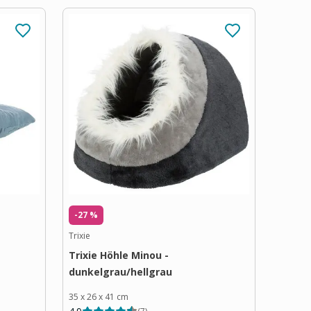
-27 %
Trixie
Trixie Höhle Minou -
dunkelgrau/hellgrau
35 x 26 x 41 cm