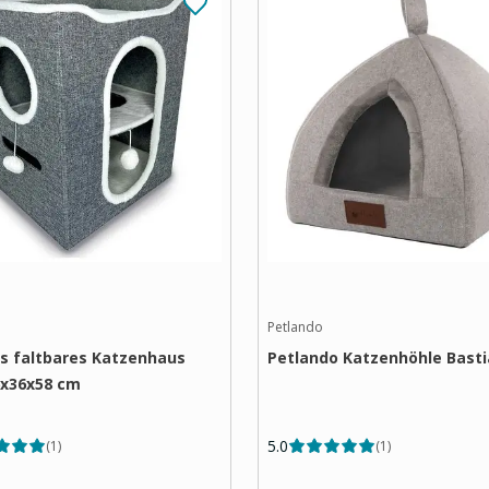
Petlando
s faltbares Katzenhaus
Petlando Katzenhöhle Basti
6x36x58 cm
5.0
(
1
)
(
1
)