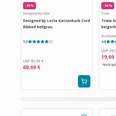
-20 %
-34 %
Designed by Lotte
Trixie
Designed by Lotte Katzenkorb Cord
Trixie 
Ribbed hellgrau
beige/b
41x35x26
5.0
4.8
(
2
)
UVP
29,
19,69
UVP
85,99 €
Niedrigst
68,69 €