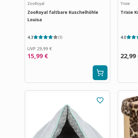
ZooRoyal
Trixie
ZooRoyal faltbare Kuschelhöhle
Trixie K
Louisa
4.3
4.0
(
3
)
UVP
29,99 €
15,99 €
22,99