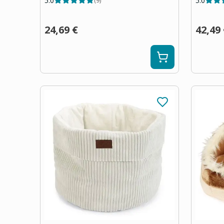
5.0
5.0
(
9
)
24,69 €
42,49