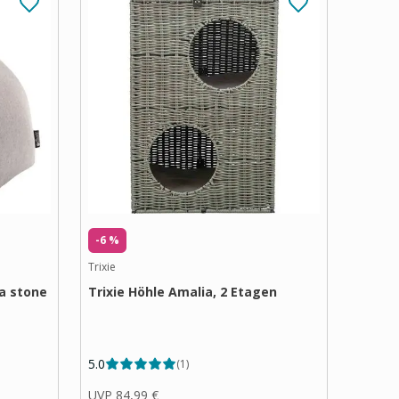
-6 %
Trixie
a stone
Trixie Höhle Amalia, 2 Etagen
5.0
(
1
)
UVP
84,99 €