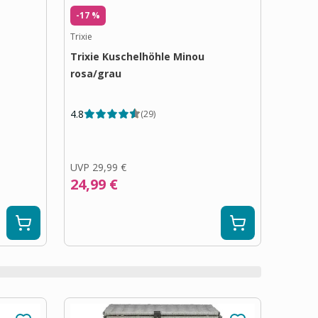
-17 %
Trixie
Trixie Kuschelhöhle Minou
rosa/grau
4.8
(
29
)
UVP
29,99 €
24,99 €