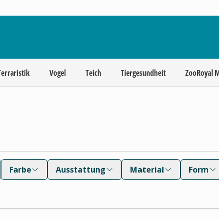
Terraristik
Vogel
Teich
Tiergesundheit
ZooRoyal 
Farbe
Ausstattung
Material
Form