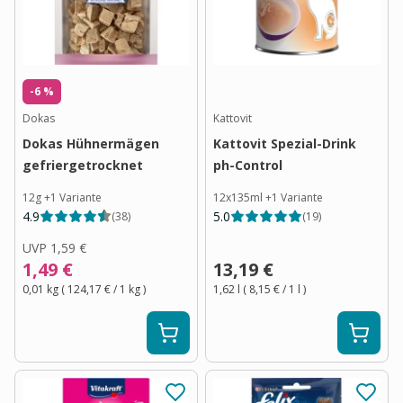
-6 %
Dokas
Kattovit
Dokas Hühnermägen
Kattovit Spezial-Drink
gefriergetrocknet
ph-Control
12g
+
1
Variante
12x135ml
+
1
Variante
4.9
5.0
(
38
)
(
19
)
UVP
1,59 €
1,49 €
13,19 €
0,01 kg
(
124,17 €
/ 1
kg
)
1,62 l
(
8,15 €
/ 1
l
)