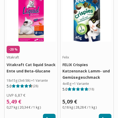
-20 %
Vitakraft
Felix
Vitakraft Cat liquid Snack
FELIX Crispies
Ente und Beta-Glucane
Katzensnack Lamm- und
Gemüsegeschmack
18x15g (3x6 Stk)
+
1
Variante
4x45g
+
1
Variante
5.0
(
28
)
5.0
(
18
)
UVP
6,87 €
5,49 €
5,09 €
0,27 kg
(
20,34 €
/ 1
kg
)
0,18 kg
(
28,28 €
/ 1
kg
)