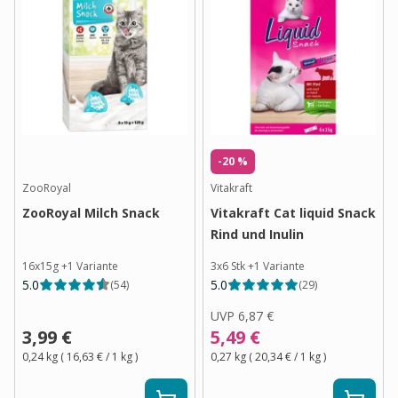
-20 %
ZooRoyal
Vitakraft
ZooRoyal Milch Snack
Vitakraft Cat liquid Snack
Rind und Inulin
16x15g
+
1
Variante
3x6 Stk
+
1
Variante
5.0
5.0
(
54
)
(
29
)
UVP
6,87 €
3,99 €
5,49 €
0,24 kg
(
16,63 €
/ 1
kg
)
0,27 kg
(
20,34 €
/ 1
kg
)