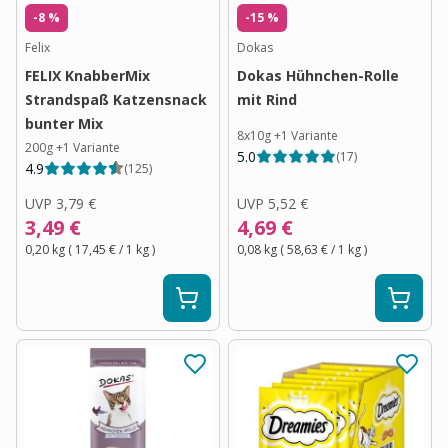
-8 %
-15 %
Felix
Dokas
FELIX KnabberMix
Dokas Hühnchen-Rolle
Strandspaß Katzensnack
mit Rind
bunter Mix
8x10g
+
1
Variante
200g
+
1
Variante
5.0
(
17
)
4.9
(
125
)
UVP
3,79 €
UVP
5,52 €
3,49 €
4,69 €
0,20 kg
(
17,45 €
/ 1
kg
)
0,08 kg
(
58,63 €
/ 1
kg
)