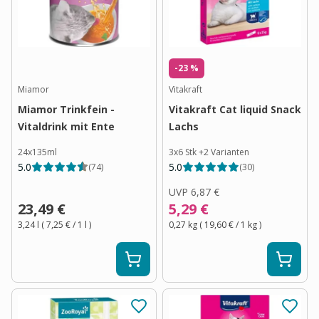
-23 %
Miamor
Vitakraft
Miamor Trinkfein -
Vitakraft Cat liquid Snack
Vitaldrink mit Ente
Lachs
24x135ml
3x6 Stk
+
2
Varianten
5.0
5.0
(
74
)
(
30
)
UVP
6,87 €
23,49 €
5,29 €
3,24 l
(
7,25 €
/ 1
l
)
0,27 kg
(
19,60 €
/ 1
kg
)