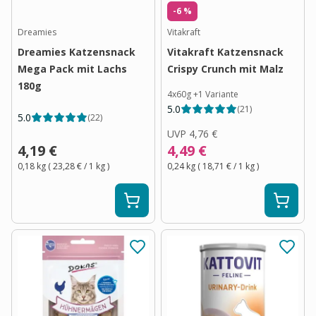
-6 %
Dreamies
Vitakraft
Dreamies Katzensnack
Vitakraft Katzensnack
Mega Pack mit Lachs
Crispy Crunch mit Malz
180g
4x60g
+
1
Variante
5.0
(
21
)
5.0
(
22
)
UVP
4,76 €
4,19 €
4,49 €
0,18 kg
(
23,28 €
/ 1
kg
)
0,24 kg
(
18,71 €
/ 1
kg
)