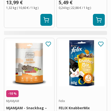
13,99 €
5,49 €
1,32 kg
(
10,60 €
/ 1
kg
)
0,24 kg
(
22,88 €
/ 1
kg
)
-10 %
MjAMjAM
Felix
MjAMjAM - Snackbag –
FELIX KnabberMix