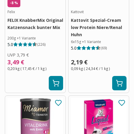
-8 %
Felix
Kattovit
FELIX KnabberMix Original
Kattovit Spezial-Cream
Katzensnack bunter Mix
low Protein Niere/Renal
Huhn
200g
+
1
Variante
6x15g
+
1
Variante
5.0
(
226
)
5.0
(
69
)
UVP
3,79 €
3,49 €
2,19 €
0,20 kg
(
17,45 €
/ 1
kg
)
0,09 kg
(
24,34 €
/ 1
kg
)