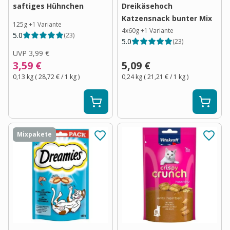
saftiges Hühnchen
Dreikäsehoch
Katzensnack bunter Mix
125g
+
1
Variante
4x60g
+
1
Variante
5.0
(
23
)
5.0
(
23
)
UVP
3,99 €
3,59 €
5,09 €
0,13 kg
(
28,72 €
/ 1
kg
)
0,24 kg
(
21,21 €
/ 1
kg
)
Mixpakete