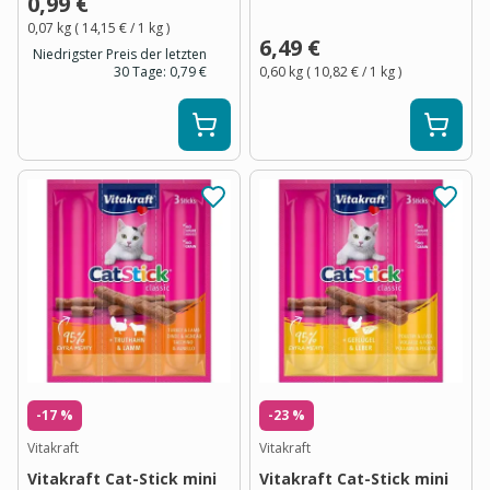
0,99 €
0,07 kg
(
14,15 €
/ 1
kg
)
6,49 €
Niedrigster Preis der letzten
30 Tage:
0,79 €
0,60 kg
(
10,82 €
/ 1
kg
)
-17 %
-23 %
Vitakraft
Vitakraft
Vitakraft Cat-Stick mini
Vitakraft Cat-Stick mini