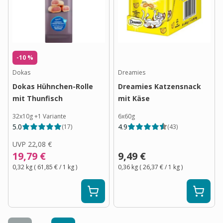
-10 %
Dokas
Dreamies
Dokas Hühnchen-Rolle
Dreamies Katzensnack
mit Thunfisch
mit Käse
32x10g
+
1
Variante
6x60g
5.0
4.9
(
17
)
(
43
)
UVP
22,08 €
19,79 €
9,49 €
0,32 kg
(
61,85 €
/ 1
kg
)
0,36 kg
(
26,37 €
/ 1
kg
)