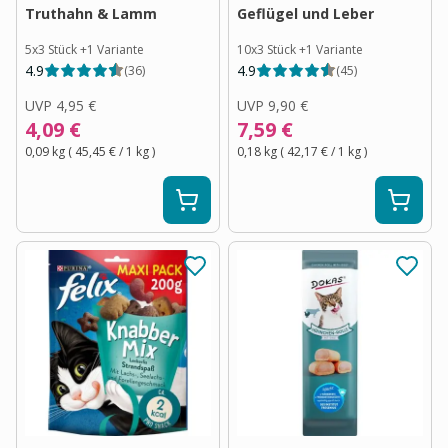
Truthahn & Lamm
Geflügel und Leber
5x3 Stück
+
1
Variante
10x3 Stück
+
1
Variante
4.9
4.9
(
36
)
(
45
)
UVP
4,95 €
UVP
9,90 €
4,09 €
7,59 €
0,09 kg
(
45,45 €
/ 1
kg
)
0,18 kg
(
42,17 €
/ 1
kg
)