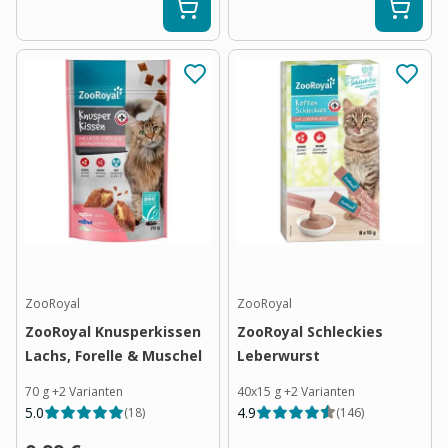
ZooRoyal
ZooRoyal
ZooRoyal Knusperkissen
ZooRoyal Schleckies
Lachs, Forelle & Muschel
Leberwurst
70 g
+
2
Varianten
40x15 g
+
2
Varianten
5.0
4.9
(
18
)
(
146
)