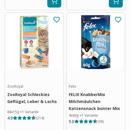
ZooRoyal
Felix
ZooRoyal Schleckies
FELIX KnabberMix
Geflügel, Leber & Lachs
Milchmäulchen
Katzensnack bunter Mix
88x15g
+
1
Variante
4x60g
+
1
Variante
4.9
(
214
)
5.0
(
38
)