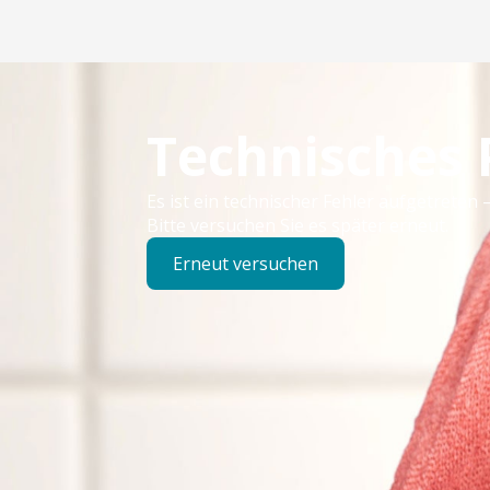
Technisches
Es ist ein technischer Fehler aufgetreten –
Bitte versuchen Sie es später erneut.
Erneut versuchen