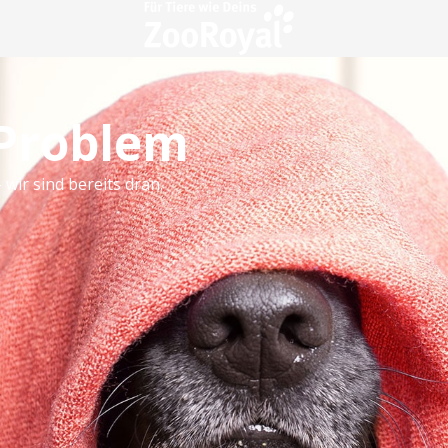
 Problem
 wir sind bereits dran.