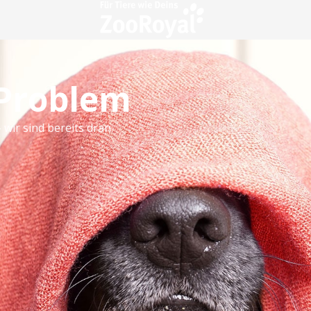
 Problem
 wir sind bereits dran.