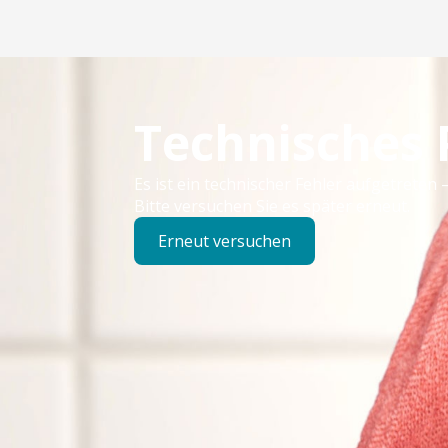
Technisches
Es ist ein technischer Fehler aufgetreten –
Bitte versuchen Sie es später erneut.
Erneut versuchen