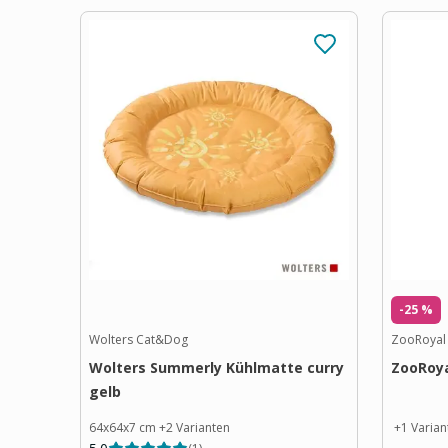
-25 %
Wolters Cat&Dog
ZooRoyal
Wolters Summerly Kühlmatte curry
ZooRoy
gelb
64x64x7 cm
+
2
Varianten
+
1
Varian