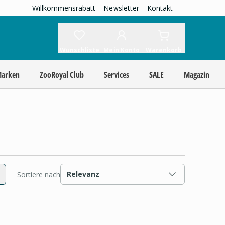
Willkommensrabatt
Newsletter
Kontakt
Wunschliste
Mein Konto
Warenkorb
Marken
ZooRoyal Club
Services
SALE
Magazin
Relevanz
Sortiere nach