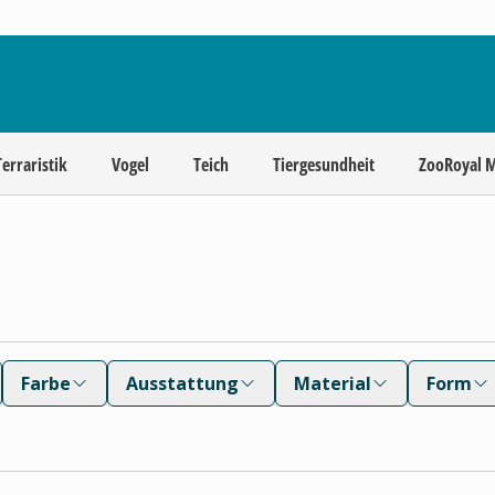
Terraristik
Vogel
Teich
Tiergesundheit
ZooRoyal 
Farbe
Ausstattung
Material
Form