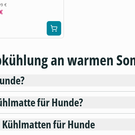
99 €
 €
bkühlung an warmen S
Hunde?
Kühlmatte für Hunde?
n Kühlmatten für Hunde