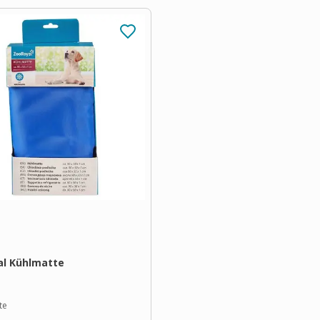
al Kühlmatte
te