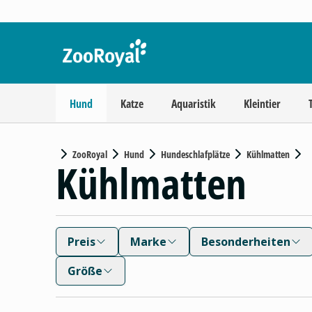
Hund
Katze
Aquaristik
Kleintier
ZooRoyal
Hund
Hundeschlafplätze
Kühlmatten
Kühlmatten
Preis
Marke
Besonderheiten
Größe