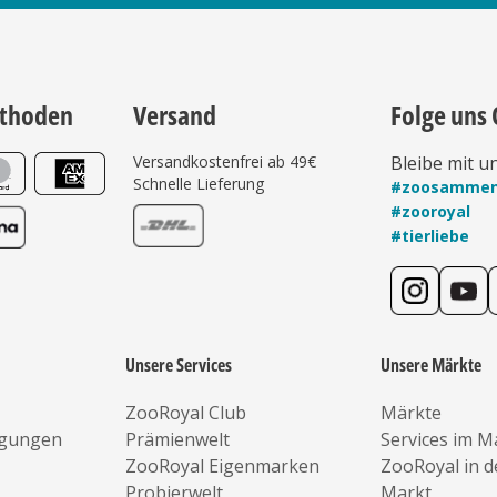
thoden
Versand
Folge uns 
Versandkostenfrei ab 49€
Bleibe mit u
Schnelle Lieferung
#zoosamme
#zooroyal
#tierliebe
Unsere Services
Unsere Märkte
ZooRoyal Club
Märkte
ngungen
Prämienwelt
Services im M
ZooRoyal Eigenmarken
ZooRoyal in 
Probierwelt
Markt