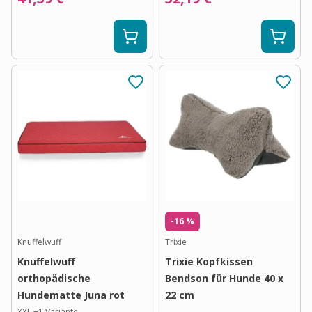
-16 %
Knuffelwuff
Trixie
Knuffelwuff
Trixie Kopfkissen
orthopädische
Bendson für Hunde 40 x
Hundematte Juna rot
22 cm
XXL
+
1
Variante