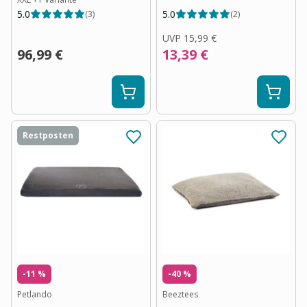
5.0
5.0
(
3
)
(
2
)
UVP
15,99 €
96,99 €
13,39 €
Restposten
-11 %
-40 %
Petlando
Beeztees