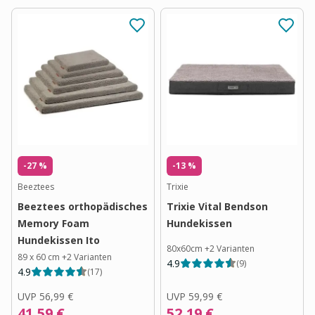
-27 %
-13 %
Beeztees
Trixie
Beeztees orthopädisches
Trixie Vital Bendson
Memory Foam
Hundekissen
Hundekissen Ito
80x60cm
+
2
Varianten
89 x 60 cm
+
2
Varianten
4.9
(
9
)
4.9
(
17
)
UVP
56,99 €
UVP
59,99 €
41,59 €
52,19 €