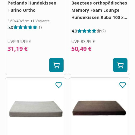
Petlando Hundekissen
Beeztees orthopädisches
Turino Ortho
Memory Foam Lounge
Hundekissen Ruba 100 x
S 60x40x5cm
+
1
Variante
70 cm
5.0
(
1
)
4.0
(
2
)
UVP
34,99 €
UVP
83,99 €
31,19 €
50,49 €