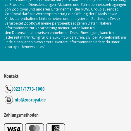
zu Produkten, Dienstleistungen, Aktionen und Zufriedenheitsbefragungen
von ZooRoyal und
anderen Unternehmen der REWE Group
zusendet.
ZooRoyal darf zur Werbeoptimierung die Öffnung der E-Mails sowie
Klicks auf enthaltene Links erheben und analysieren. Zu diesem Zweck
verarbeitet ZooRoyal meine personenbezogenen Daten. Nähere
Informationen zur Verarbeitung meiner Daten kann ich
den Datenschutzhinweisen entnehmen. Diese Einwilligung kann ich
jederzeit mit Wirkung für die Zukunft widerrufen, z.B. per Abmeldelink am
Ende eines jeden Newsletters. Weitere Informationen findest du unter
zooroyal.de/newsletter/.
Kontakt
0221/1773-1000
info@zooroyal.de
Zahlungsmethoden