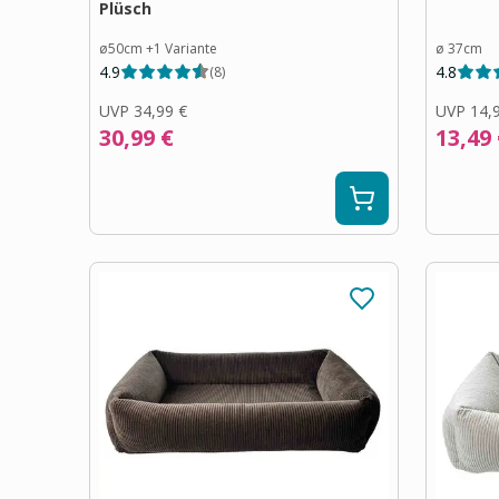
Plüsch
ø50cm
+
1
Variante
ø 37cm
4.9
4.8
(
8
)
UVP
34,99 €
UVP
14,
30,99 €
13,49