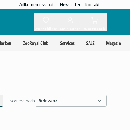
Willkommensrabatt
Newsletter
Kontakt
Wunschliste
Mein Konto
Warenkorb
Marken
ZooRoyal Club
Services
SALE
Magazin
Relevanz
Sortiere nach