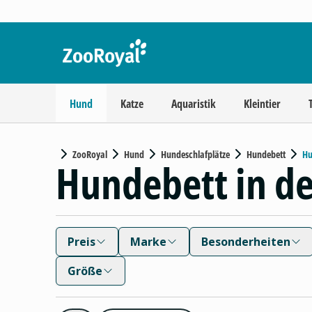
Hund
Katze
Aquaristik
Kleintier
ZooRoyal
Hund
Hundeschlafplätze
Hundebett
Hu
Hundebett in de
Preis
Marke
Besonderheiten
Größe