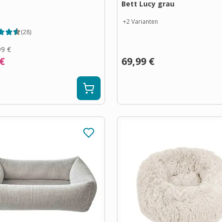
Bett Lucy grau
+
2
Varianten
(
28
)
99 €
 €
69,99 €