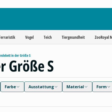
Terraristik
Vogel
Teich
Tiergesundheit
ZooRoyal 
ndebett in der Größe S
r Größe S
Farbe
Ausstattung
Material
Form