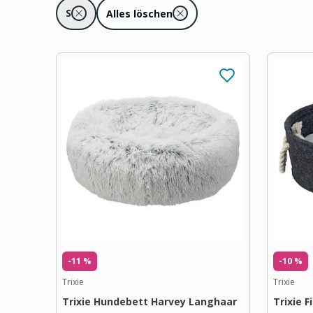
S
Alles löschen
-11 %
-10 %
Trixie
Trixie
Trixie Hundebett Harvey Langhaar
Trixie F