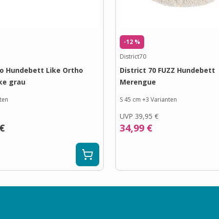
-12 %
District70
o Hundebett Like Ortho
District 70 FUZZ Hundebett
ke grau
Merengue
ten
S 45 cm
+
3
Varianten
UVP
39,95 €
 €
34,99 €