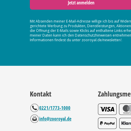
Jetzt anmelden
Mit Absenden meiner E-Mail-Adresse willige ich bis auf Wider
gerichtete Werbung zu Produkten, Dienstleistungen, Aktion
die Öffnung der E-Mails sowie Klicks auf enthaltene Links 
meiner Daten kann ich den Datenschutzhinweisen entnehmen. D
Informationen findest du unter zooroyal.de/newsletter/.
Kontakt
Zahlungsme
0221/1773-1000
info@zooroyal.de