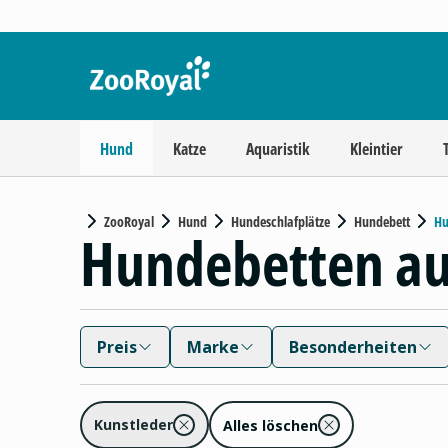
Hund
Katze
Aquaristik
Kleintier
ZooRoyal
Hund
Hundeschlafplätze
Hundebett
Hu
Hundebetten au
Preis
Marke
Besonderheiten
Kunstleder
Alles löschen