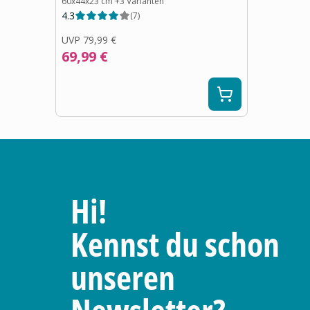
60x44x23 cm
+
3
Varianten
4.3
(
7
)
UVP
79,99 €
69,99 €
Hi!
Kennst du schon
unseren