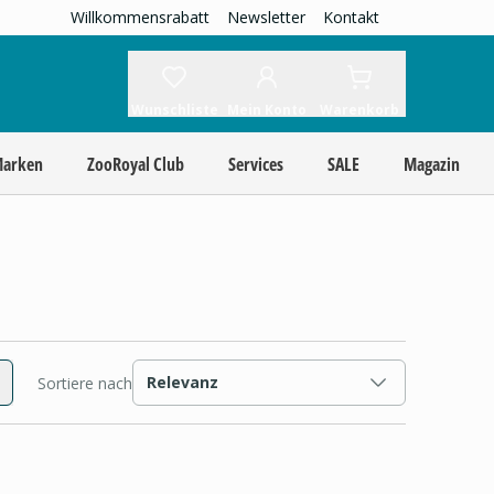
Willkommensrabatt
Newsletter
Kontakt
Wunschliste
Mein Konto
Warenkorb
Marken
ZooRoyal Club
Services
SALE
Magazin
Relevanz
Sortiere nach