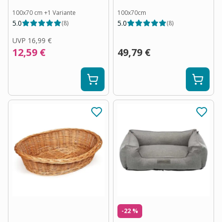
100x70 cm
+
1
Variante
100x70cm
5.0
5.0
(
8
)
(
8
)
UVP
16,99 €
12,59 €
49,79 €
-22 %