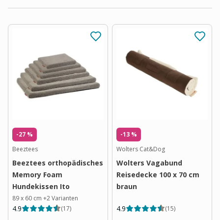
-27 %
-13 %
Beeztees
Wolters Cat&Dog
Beeztees orthopädisches
Wolters Vagabund
Memory Foam
Reisedecke 100 x 70 cm
Hundekissen Ito
braun
89 x 60 cm
+
2
Varianten
4.9
4.9
(
17
)
(
15
)