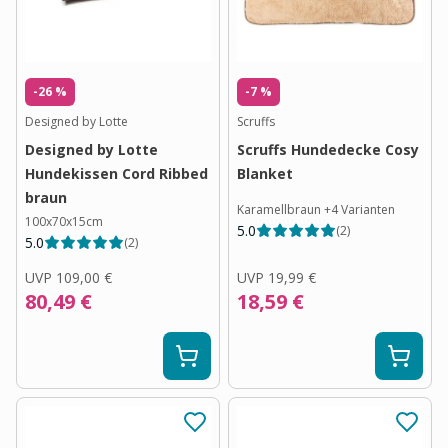
-26 %
-7 %
Designed by Lotte
Scruffs
Designed by Lotte
Scruffs Hundedecke Cosy
Hundekissen Cord Ribbed
Blanket
braun
Karamellbraun
+
4
Varianten
100x70x15cm
5.0
(
2
)
5.0
(
2
)
UVP
109,00 €
UVP
19,99 €
80,49 €
18,59 €