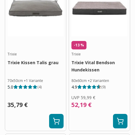
-13 %
Trixie
Trixie
Trixie Kissen Talis grau
Trixie Vital Bendson
Hundekissen
70x50cm
+
1
Variante
80x60cm
+
2
Varianten
5.0
4.9
(
4
)
(
9
)
UVP
59,99 €
35,79 €
52,19 €