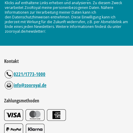
Klicks auf enthaltene Links erheben und analysieren. Zu diesem Zweck
verarbeitet ZooRoyal meine personenbezogenen Daten. Nähere
Informationen zur Verarbeitung meiner Daten kann ich
den Datenschutzhinweisen entnehmen. Diese Einwilligung kann ich
jederzeit mit Wirkung für die Zukunft widerrufen, z.B. per Abmeldelink am
Ende eines jeden Newsletters. Weitere Informationen findest du unter
zooroyal.de/newsletter/.
Kontakt
0221/1773-1000
info@zooroyal.de
Zahlungsmethoden