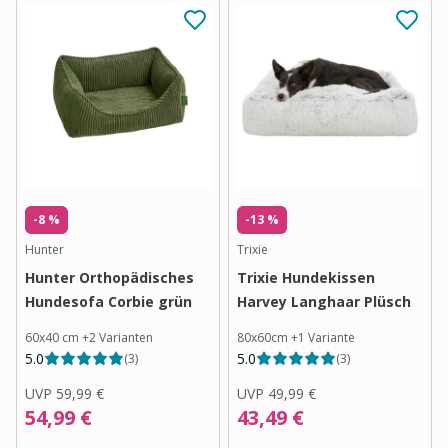
-8 %
-13 %
Hunter
Trixie
Hunter Orthopädisches
Trixie Hundekissen
Hundesofa Corbie grün
Harvey Langhaar Plüsch
60x40 cm
+
2
Varianten
80x60cm
+
1
Variante
5.0
5.0
(
3
)
(
3
)
UVP
59,99 €
UVP
49,99 €
54,99 €
43,49 €