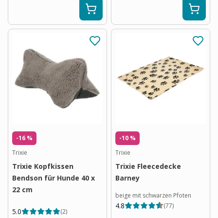
-16 %
-10 %
Trixie
Trixie
Trixie Kopfkissen
Trixie Fleecedecke
Bendson für Hunde 40 x
Barney
22 cm
beige mit schwarzen Pfoten
4.8
(
77
)
5.0
(
2
)