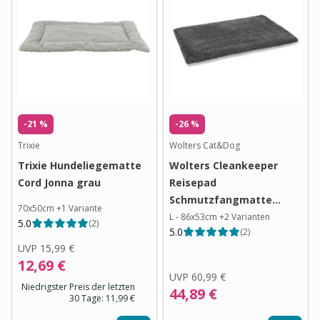
-21 %
-26 %
Trixie
Wolters Cat&Dog
Trixie Hundeliegematte
Wolters Cleankeeper
Cord Jonna grau
Reisepad
Schmutzfangmatte
70x50cm
+
1
Variante
dunkelgrau
L - 86x53cm
+
2
Varianten
5.0
(
2
)
5.0
(
2
)
UVP
15,99 €
12,69 €
UVP
60,99 €
Niedrigster Preis der letzten
44,89 €
30 Tage:
11,99 €