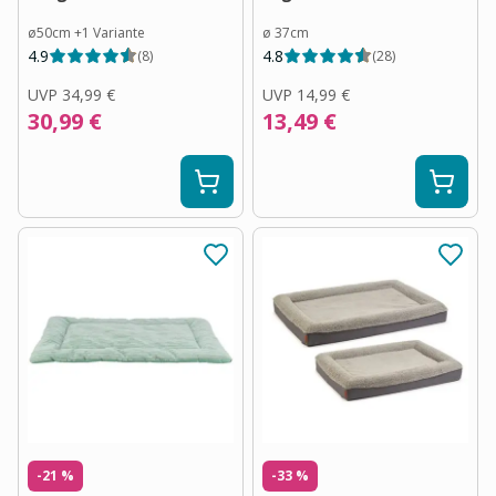
ø50cm
+
1
Variante
ø 37cm
4.9
4.8
(
8
)
(
28
)
UVP
34,99 €
UVP
14,99 €
30,99 €
13,49 €
-21 %
-33 %