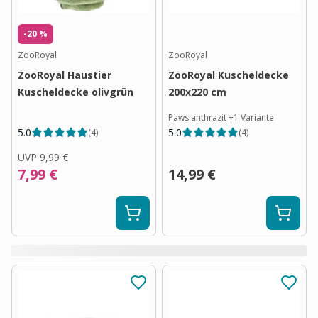
-20 %
ZooRoyal
ZooRoyal
ZooRoyal Haustier
ZooRoyal Kuscheldecke
Kuscheldecke olivgrün
200x220 cm
Paws anthrazit
+
1
Variante
5.0
5.0
(
4
)
(
4
)
UVP
9,99 €
7,99 €
14,99 €