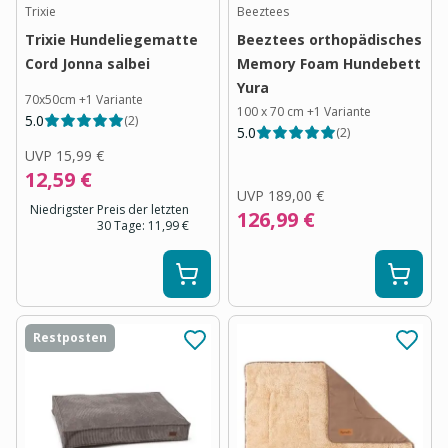
Trixie
Beeztees
Trixie Hundeliegematte
Beeztees orthopädisches
Cord Jonna salbei
Memory Foam Hundebett
Yura
70x50cm
+
1
Variante
100 x 70 cm
+
1
Variante
5.0
(
2
)
5.0
(
2
)
UVP
15,99 €
12,59 €
UVP
189,00 €
Niedrigster Preis der letzten
126,99 €
30 Tage:
11,99 €
Restposten