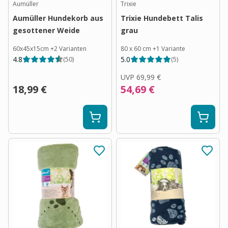
Aumüller
Trixie
Aumüller Hundekorb aus
Trixie Hundebett Talis
gesottener Weide
grau
60x45x15cm
+
2
Varianten
80 x 60 cm
+
1
Variante
4.8
5.0
(
50
)
(
5
)
UVP
69,99 €
18,99 €
54,69 €