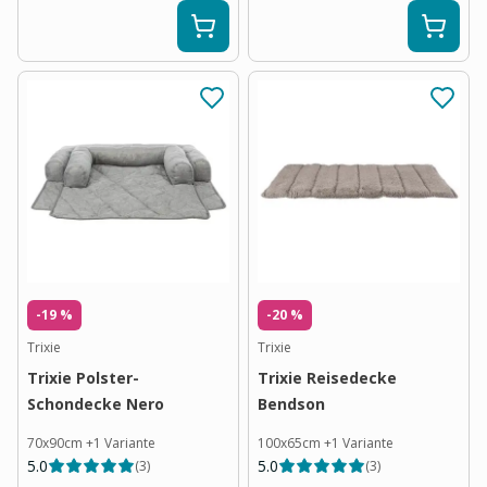
-19 %
-20 %
Trixie
Trixie
Trixie Polster-
Trixie Reisedecke
Schondecke Nero
Bendson
70x90cm
+
1
Variante
100x65cm
+
1
Variante
5.0
5.0
(
3
)
(
3
)