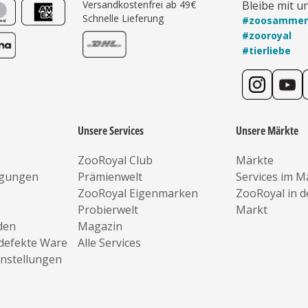
Versandkostenfrei ab 49€
Bleibe mit u
Schnelle Lieferung
#zoosamme
#zooroyal
#tierliebe
Unsere Services
Unsere Märkte
ZooRoyal Club
Märkte
ngungen
Prämienwelt
Services im M
ZooRoyal Eigenmarken
ZooRoyal in 
Probierwelt
Markt
den
Magazin
defekte Ware
Alle Services
instellungen