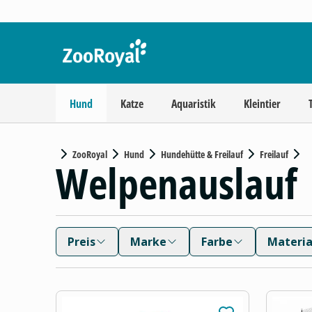
Hund
Katze
Aquaristik
Kleintier
ZooRoyal
Hund
Hundehütte & Freilauf
Freilauf
Welpenauslauf
Preis
Marke
Farbe
Materia