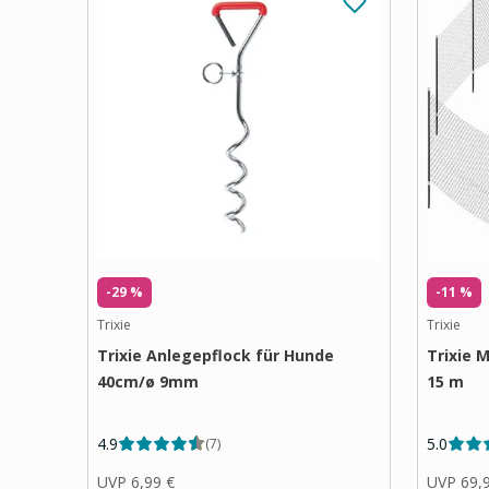
-29 %
-11 %
Trixie
Trixie
Trixie Anlegepflock für Hunde
Trixie 
40cm/ø 9mm
15 m
4.9
5.0
(
7
)
UVP
6,99 €
UVP
69,