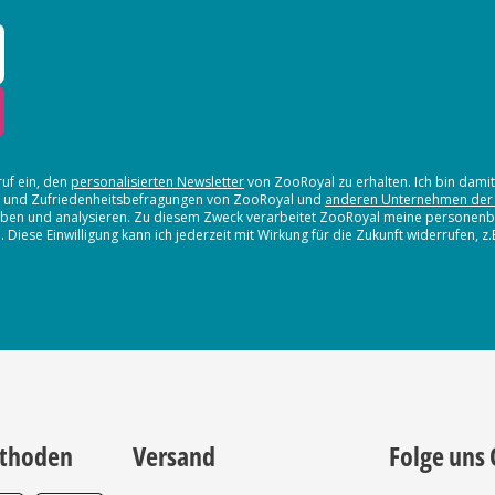
ruf ein, den
personalisierten Newsletter
von ZooRoyal zu erhalten. Ich bin dami
en und Zufriedenheitsbefragungen von ZooRoyal und
anderen Unternehmen der
erheben und analysieren. Zu diesem Zweck verarbeitet ZooRoyal meine persone
iese Einwilligung kann ich jederzeit mit Wirkung für die Zukunft widerrufen, z
thoden
Versand
Folge uns 