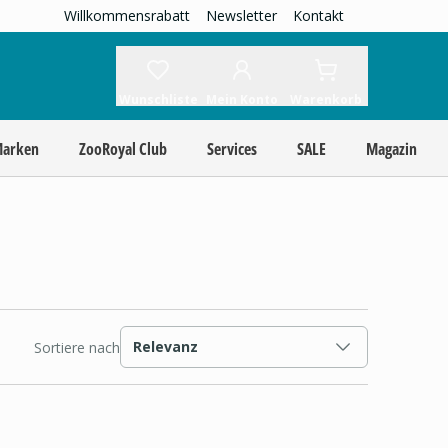
Willkommensrabatt
Newsletter
Kontakt
Wunschliste
Mein Konto
Warenkorb
Marken
ZooRoyal Club
Services
SALE
Magazin
Relevanz
Sortiere nach