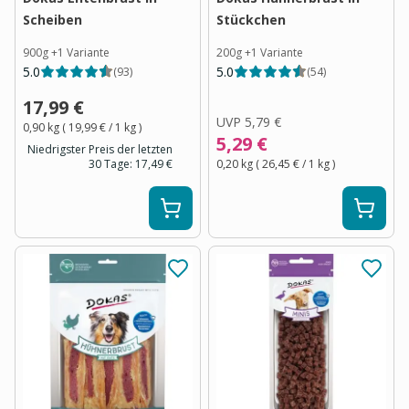
Scheiben
Stückchen
900g
+
1
Variante
200g
+
1
Variante
5.0
5.0
(
93
)
(
54
)
17,99 €
UVP
5,79 €
0,90 kg
(
19,99 €
/ 1
kg
)
5,29 €
Niedrigster Preis der letzten
30 Tage:
17,49 €
0,20 kg
(
26,45 €
/ 1
kg
)