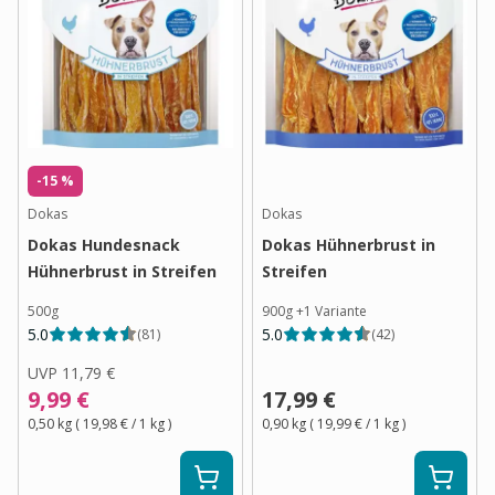
-15 %
Dokas
Dokas
Dokas Hundesnack
Dokas Hühnerbrust in
Hühnerbrust in Streifen
Streifen
500g
900g
+
1
Variante
5.0
5.0
(
81
)
(
42
)
UVP
11,79 €
9,99 €
17,99 €
0,50 kg
(
19,98 €
/ 1
kg
)
0,90 kg
(
19,99 €
/ 1
kg
)