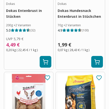
Dokas
Dokas
Dokas Entenbrust in
Dokas Hundesnack
Stücken
Entenbrust in Stückchen
200g
+
2
Varianten
70g
+
2
Varianten
5.0
4.9
(
32
)
(
100
)
UVP
5,79 €
4,49 €
1,99 €
0,20 kg
(
22,45 €
/ 1
kg
)
0,07 kg
(
28,43 €
/ 1
kg
)