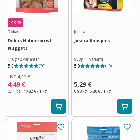
-10 %
Dokas
Josera
Dokas Hühnerbrust
Josera Knuspies
Nuggets
110g
+
2
Varianten
900g
+
1
Variante
5.0
5.0
(
20
)
(
19
)
UVP
4,99 €
4,49 €
5,29 €
0,11 kg
(
40,82 €
/ 1
kg
)
0,90 kg
(
5,88 €
/ 1
kg
)