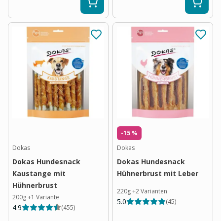
-15 %
Dokas
Dokas
Dokas Hundesnack
Dokas Hundesnack
Kaustange mit
Hühnerbrust mit Leber
Hühnerbrust
220g
+
2
Varianten
200g
+
1
Variante
5.0
(
45
)
4.9
(
455
)