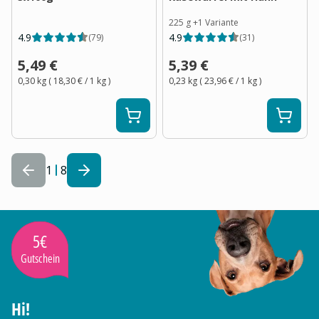
225 g
+
1
Variante
4.9
4.9
(
79
)
(
31
)
5,49 €
5,39 €
0,30 kg
(
18,30 €
/ 1
kg
)
0,23 kg
(
23,96 €
/ 1
kg
)
1
8
5€
Gutschein
Hi!