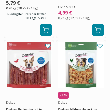
5,79 €
UVP
5,89 €
0,20 kg
(
28,95 €
/ 1
kg
)
4,99 €
Niedrigster Preis der letzten
30 Tage:
5,49 €
0,22 kg
(
22,69 €
/ 1
kg
)
-9 %
Dokas
Dokas
Dokas Entenbrust in
Dokas Hühnerbrust in