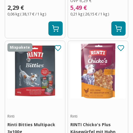
UVP
6,29 €
2,29 €
5,49 €
0,06 kg
(
38,17 €
/ 1
kg
)
0,21 kg
(
26,15 €
/ 1
kg
)
Mixpakete
Rinti
Rinti
Rinti Bitties Multipack
RINTI Chicko's Plus
3x100g
Käsewürfel mit Huhn