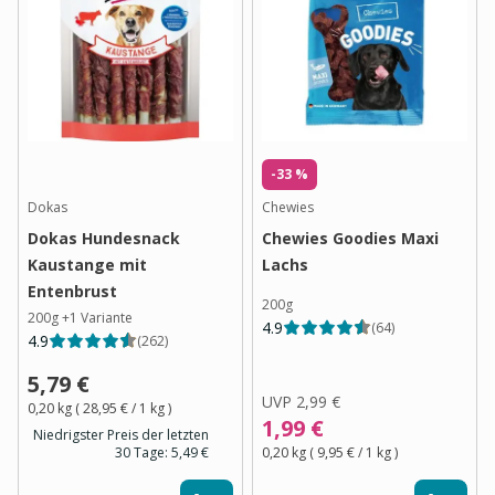
-33 %
Dokas
Chewies
Dokas Hundesnack
Chewies Goodies Maxi
Kaustange mit
Lachs
Entenbrust
200g
200g
+
1
Variante
4.9
(
64
)
4.9
(
262
)
5,79 €
UVP
2,99 €
0,20 kg
(
28,95 €
/ 1
kg
)
1,99 €
Niedrigster Preis der letzten
30 Tage:
5,49 €
0,20 kg
(
9,95 €
/ 1
kg
)