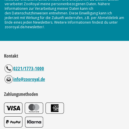
verarbeitet ZooRoyal meine personenbezogenen Daten. Nähere
Informationen zur Verarbeitung meiner Daten kann ich
den Datenschutzhinweisen entnehmen. Diese Einwilligung kann ich
jederzeit mit Wirkung für die Zukunft widerrufen, z.B. per Abmeldelink am
Ende eines jeden Newsletters. Weitere Informationen findest du unter
zooroyal.de/newsletter/.
Kontakt
0221/1773-1000
info@zooroyal.de
Zahlungsmethoden