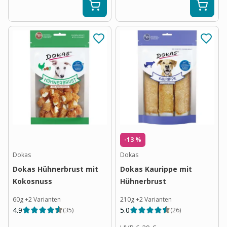
-13 %
Dokas
Dokas
Dokas Hühnerbrust mit
Dokas Kaurippe mit
Kokosnuss
Hühnerbrust
60g
+
2
Varianten
210g
+
2
Varianten
4.9
5.0
(
35
)
(
26
)