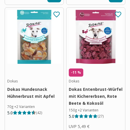
-11 %
Dokas
Dokas
Dokas Hundesnack
Dokas Entenbrust-Würfel
Hühnerbrust mit Apfel
mit Kichererbsen, Rote
Beete & Kokosöl
70g
+
2
Varianten
150g
+
2
Varianten
5.0
(
42
)
5.0
(
27
)
UVP
5,49 €