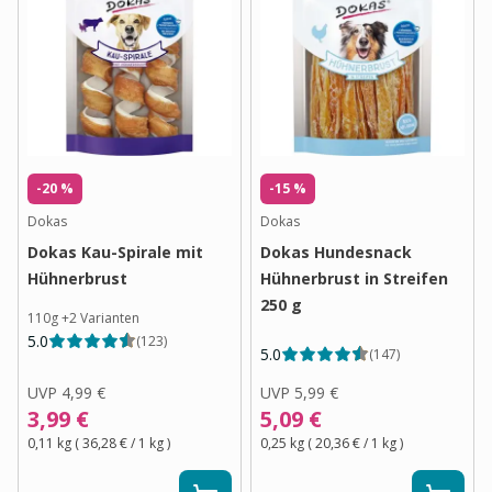
-20 %
-15 %
Dokas
Dokas
Dokas Kau-Spirale mit
Dokas Hundesnack
Hühnerbrust
Hühnerbrust in Streifen
250 g
110g
+
2
Varianten
5.0
(
123
)
5.0
(
147
)
UVP
4,99 €
UVP
5,99 €
3,99 €
5,09 €
0,11 kg
(
36,28 €
/ 1
kg
)
0,25 kg
(
20,36 €
/ 1
kg
)