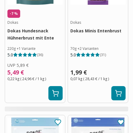
-7 %
Dokas
Dokas
Dokas Hundesnack
Dokas Minis Entenbrust
Hühnerbrust mit Ente
220g
+
1
Variante
70g
+
2
Varianten
5.0
5.0
(
36
)
(
31
)
UVP
5,89 €
5,49 €
1,99 €
0,22 kg
(
24,96 €
/ 1
kg
)
0,07 kg
(
28,43 €
/ 1
kg
)