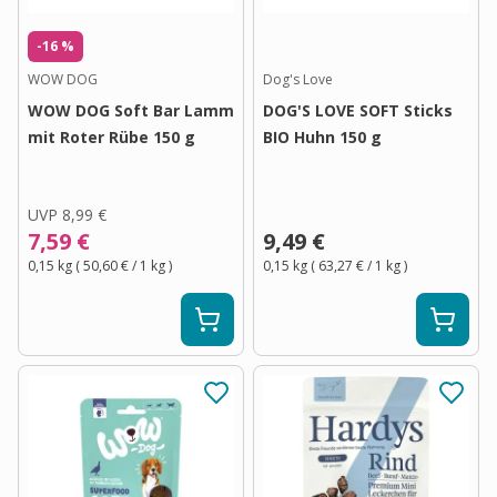
-16 %
WOW DOG
Dog's Love
WOW DOG Soft Bar Lamm
DOG'S LOVE SOFT Sticks
mit Roter Rübe 150 g
BIO Huhn 150 g
UVP
8,99 €
7,59 €
9,49 €
0,15 kg
(
50,60 €
/ 1
kg
)
0,15 kg
(
63,27 €
/ 1
kg
)