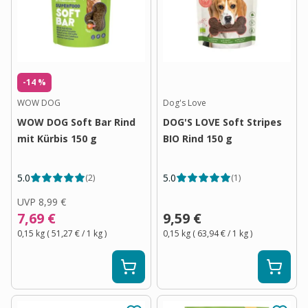
-14 %
WOW DOG
Dog's Love
WOW DOG Soft Bar Rind
DOG'S LOVE Soft Stripes
mit Kürbis 150 g
BIO Rind 150 g
5.0
5.0
(
2
)
(
1
)
UVP
8,99 €
7,69 €
9,59 €
0,15 kg
(
51,27 €
/ 1
kg
)
0,15 kg
(
63,94 €
/ 1
kg
)