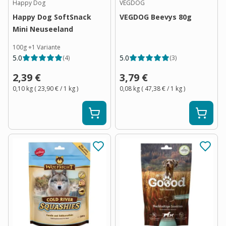
Happy Dog
VEGDOG
Happy Dog SoftSnack
VEGDOG Beevys 80g
Mini Neuseeland
100g
+
1
Variante
5.0
5.0
(
4
)
(
3
)
2,39 €
3,79 €
0,10 kg
(
23,90 €
/ 1
kg
)
0,08 kg
(
47,38 €
/ 1
kg
)