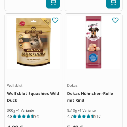
Wolfsblut
Dokas
Wolfsblut Squashies Wild
Dokas Hühnchen-Rolle
Duck
mit Rind
300g
+
1
Variante
8x10g
+
1
Variante
4.8
4.7
(
4
)
(
10
)