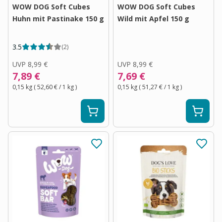
WOW DOG Soft Cubes
WOW DOG Soft Cubes
Huhn mit Pastinake 150 g
Wild mit Apfel 150 g
3.5
(
2
)
UVP
8,99 €
UVP
8,99 €
7,89 €
7,69 €
0,15 kg
(
52,60 €
/ 1
kg
)
0,15 kg
(
51,27 €
/ 1
kg
)