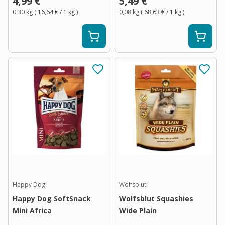
4,99 €
5,49 €
0,30 kg
(
16,64 €
/ 1
kg
)
0,08 kg
(
68,63 €
/ 1
kg
)
Happy Dog
Wolfsblut
Happy Dog SoftSnack
Wolfsblut Squashies
Mini Africa
Wide Plain