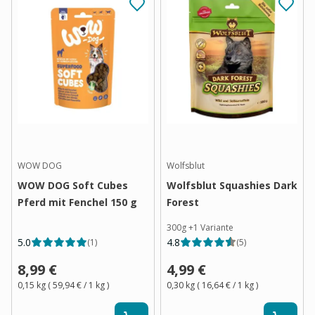
WOW DOG
Wolfsblut
WOW DOG Soft Cubes
Wolfsblut Squashies Dark
Pferd mit Fenchel 150 g
Forest
300g
+
1
Variante
5.0
4.8
(
1
)
(
5
)
8,99 €
4,99 €
0,15 kg
(
59,94 €
/ 1
kg
)
0,30 kg
(
16,64 €
/ 1
kg
)