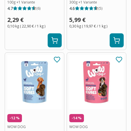
100g
+
1
Variante
300g
+
1
Variante
4.7
4.6
(
6
)
(
5
)
2,29 €
5,99 €
0,10 kg
(
22,90 €
/ 1
kg
)
0,30 kg
(
19,97 €
/ 1
kg
)
-12 %
-14 %
WOW DOG
WOW DOG