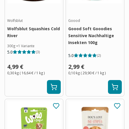
Wolfsblut
Goood
Wolfsblut Squashies Cold
Goood Soft Gooodies
River
Sensitive Nachhaltige
Insekten 100g
300g
+
1
Variante
5.0
(
3
)
5.0
(
2
)
4,99 €
2,99 €
0,30 kg
(
16,64 €
/ 1
kg
)
0,10 kg
(
29,90 €
/ 1
kg
)