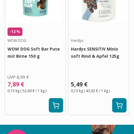
-12 %
WOW DOG
Hardys
WOW DOG Soft Bar Pute
Hardys SENSITIV Minis
mit Birne 150 g
soft Rind & Apfel 125g
UVP
8,99 €
7,89 €
5,49 €
0,15 kg
(
52,60 €
/ 1
kg
)
0,13 kg
(
43,92 €
/ 1
kg
)