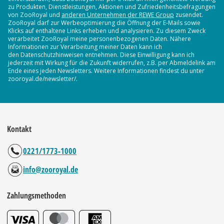
zu Produkten, Dienstleistungen, Aktionen und Zufriedenheitsbefragungen
von ZooRoyal und
anderen Unternehmen der REWE Group
zusendet.
ZooRoyal darf zur Werbeoptimierung die Öffnung der E-Mails sowie
Klicks auf enthaltene Links erheben und analysieren. Zu diesem Zweck
verarbeitet ZooRoyal meine personenbezogenen Daten. Nähere
Informationen zur Verarbeitung meiner Daten kann ich
den Datenschutzhinweisen entnehmen. Diese Einwilligung kann ich
jederzeit mit Wirkung für die Zukunft widerrufen, z.B. per Abmeldelink am
Ende eines jeden Newsletters. Weitere Informationen findest du unter
zooroyal.de/newsletter/.
Kontakt
0221/1773-1000
info@zooroyal.de
Zahlungsmethoden