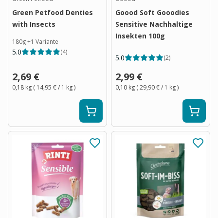
Green Petfood Denties
Goood Soft Gooodies
with Insects
Sensitive Nachhaltige
Insekten 100g
180g
+
1
Variante
5.0
(
4
)
5.0
(
2
)
2,69 €
2,99 €
0,18 kg
(
14,95 €
/ 1
kg
)
0,10 kg
(
29,90 €
/ 1
kg
)