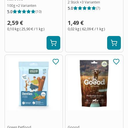
2 Stück
+
3
Varianten
100g
+
2
Varianten
5.0
(
7
)
5.0
(
10
)
2,59 €
1,49 €
0,10 kg
(
25,90 €
/ 1
kg
)
0,02 kg
(
62,09 €
/ 1
kg
)
Green Petfood
Goood