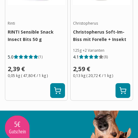
Rinti
Christopherus
RINTI Sensible Snack
Christopherus Soft-Im-
Insect Bits 50 g
Biss mit Forelle + Insekt
125g
+
2
Varianten
5.0
4.1
(
1
)
(
8
)
2,39 €
2,59 €
0,05 kg
(
47,80 €
/ 1
kg
)
0,13 kg
(
20,72 €
/ 1
kg
)
5€
Gutschein