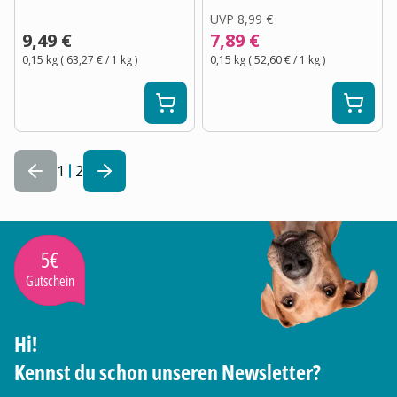
UVP
8,99 €
9,49 €
7,89 €
0,15 kg
(
63,27 €
/ 1
kg
)
0,15 kg
(
52,60 €
/ 1
kg
)
1
2
5€
Gutschein
Hi!
Kennst du schon unseren Newsletter?