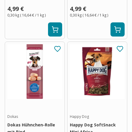
4,99 €
4,99 €
0,30 kg
(
16,64 €
/ 1
kg
)
0,30 kg
(
16,64 €
/ 1
kg
)
Dokas
Happy Dog
Dokas Hühnchen-Rolle
Happy Dog SoftSnack
mit Rind
Mini Africa