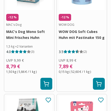
-12 %
-12 %
MAC's Dog
WOW DOG
MAC's Dog Mono Soft
WOW DOG Soft Cubes
Mini Frisches Huhn
Huhn mit Pastinake 150 g
1,5 kg
+
2
Varianten
4.0
3.5
(
3
)
(
2
)
UVP
9,99 €
UVP
8,99 €
8,79 €
7,89 €
1,50 kg
(
5,86 €
/ 1
kg
)
0,15 kg
(
52,60 €
/ 1
kg
)