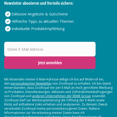
Newsletter abonieren und Vorteile sichern:
Exklusive Angebote & Gutscheine
Hilfreiche Tipps zu aktuellen Themen
Individuelle Produktempfehlung
Deine E-Mail Adresse
Jetzt anmelden
Mit Absenden meiner E-Mail-Adresse willige ich bis auf Widerruf ein,
den
personalisierten Newsletter
von ZooRoyal zu erhalten. Ich bin damit
einverstanden, dass ZooRoyal mir per E-Mail an mich gerichtete Werbung
zu Produkten, Dienstleistungen, Aktionen und Zufriedenheitsbefragungen
von ZooRoyal und
anderen Unternehmen der REWE Group
zusendet.
ZooRoyal darf zur Werbeoptimierung die Öffnung der E-Mails sowie
Klicks auf enthaltene Links erheben und analysieren. Zu diesem Zweck
verarbeitet ZooRoyal meine personenbezogenen Daten. Nähere
Informationen zur Verarbeitung meiner Daten kann ich
den Datenschutzhinweisen entnehmen. Diese Einwilligung kann ich