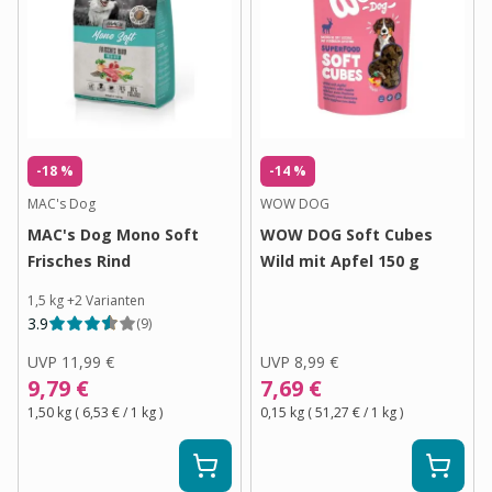
-18 %
-14 %
MAC's Dog
WOW DOG
MAC's Dog Mono Soft
WOW DOG Soft Cubes
Frisches Rind
Wild mit Apfel 150 g
1,5 kg
+
2
Varianten
3.9
(
9
)
UVP
11,99 €
UVP
8,99 €
9,79 €
7,69 €
1,50 kg
(
6,53 €
/ 1
kg
)
0,15 kg
(
51,27 €
/ 1
kg
)