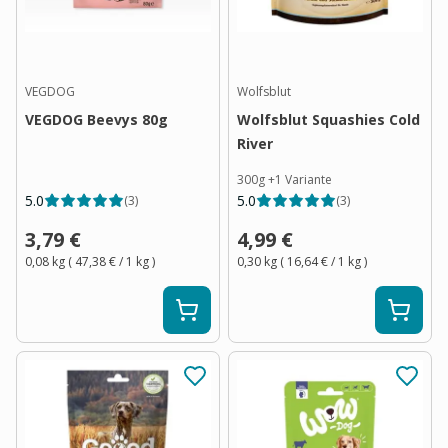
VEGDOG
Wolfsblut
VEGDOG Beevys 80g
Wolfsblut Squashies Cold
River
300g
+
1
Variante
5.0
5.0
(
3
)
(
3
)
3,79 €
4,99 €
0,08 kg
(
47,38 €
/ 1
kg
)
0,30 kg
(
16,64 €
/ 1
kg
)