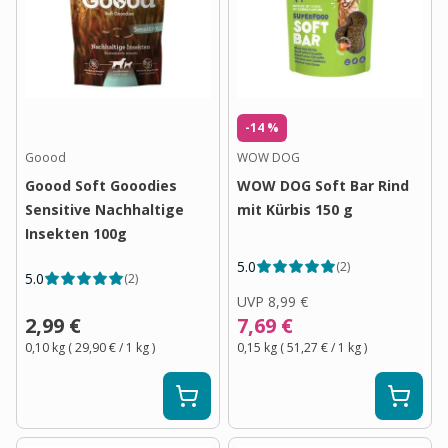
-14 %
Goood
WOW DOG
Goood Soft Gooodies
WOW DOG Soft Bar Rind
Sensitive Nachhaltige
mit Kürbis 150 g
Insekten 100g
5.0
(
2
)
5.0
(
2
)
UVP
8,99 €
2,99 €
7,69 €
0,10 kg
(
29,90 €
/ 1
kg
)
0,15 kg
(
51,27 €
/ 1
kg
)