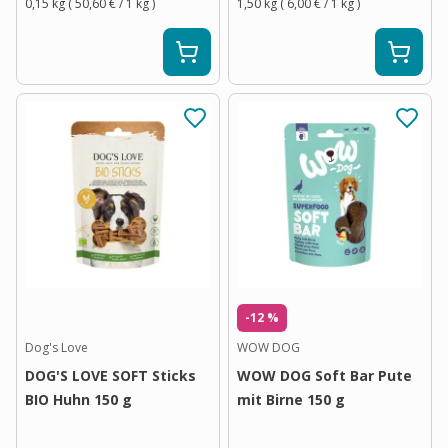
0,15 kg
(
50,60 €
/ 1
kg
)
1,50 kg
(
6,00 €
/ 1
kg
)
-12 %
Dog's Love
WOW DOG
DOG'S LOVE SOFT Sticks
WOW DOG Soft Bar Pute
BIO Huhn 150 g
mit Birne 150 g