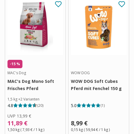
-15 %
MAC's Dog
WOW DOG
MAC's Dog Mono Soft
WOW DOG Soft Cubes
Frisches Pferd
Pferd mit Fenchel 150 g
1,5 kg
+
2
Varianten
4.8
5.0
(
20
)
(
1
)
UVP
13,99 €
11,89 €
8,99 €
1,50 kg
(
7,93 €
/ 1
kg
)
0,15 kg
(
59,94 €
/ 1
kg
)