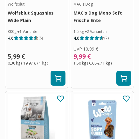
Wolfsblut
MAC's Dog
Wolfsblut Squashies
MAC's Dog Mono Soft
Wide Plain
Frische Ente
300g
+
1
Variante
1,5 kg
+
2
Varianten
4.6
4.6
(
5
)
(
7
)
UVP
10,99 €
5,99 €
9,99 €
0,30 kg
(
19,97 €
/ 1
kg
)
1,50 kg
(
6,66 €
/ 1
kg
)