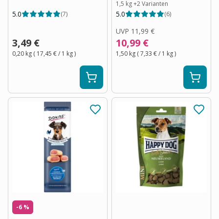
1,5 kg
+
2
Varianten
5.0
5.0
(
7
)
(
6
)
UVP
11,99 €
3,49 €
10,99 €
0,20 kg
(
17,45 €
/ 1
kg
)
1,50 kg
(
7,33 €
/ 1
kg
)
-6 %