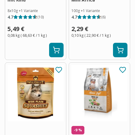
8x10g
+
1
Variante
100g
+
1
Variante
4.7
4.7
(
10
)
(
6
)
5,49 €
2,29 €
0,08 kg
(
68,63 €
/ 1
kg
)
0,10 kg
(
22,90 €
/ 1
kg
)
-9 %