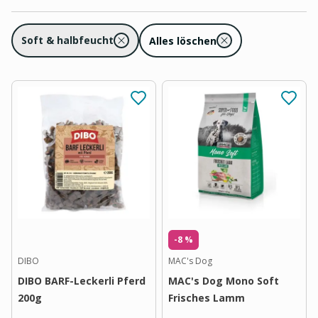
Soft & halbfeucht
Alles löschen
-8 %
DIBO
MAC's Dog
DIBO BARF-Leckerli Pferd
MAC's Dog Mono Soft
200g
Frisches Lamm