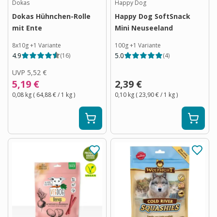
Dokas
Happy Dog
Dokas Hühnchen-Rolle
Happy Dog SoftSnack
mit Ente
Mini Neuseeland
8x10g
+
1
Variante
100g
+
1
Variante
4.9
5.0
(
16
)
(
4
)
UVP
5,52 €
5,19 €
2,39 €
0,08 kg
(
64,88 €
/ 1
kg
)
0,10 kg
(
23,90 €
/ 1
kg
)