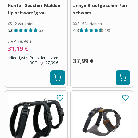
Hunter Geschirr Maldon
annyx Brustgeschirr Fun
Up schwarz/grau
schwarz
XS
+
2
Varianten
XXS
+
5
Varianten
5.0
4.8
(
2
)
(
10
)
UVP
38,99 €
31,19 €
Niedrigster Preis der letzten
37,99 €
30 Tage:
27,99 €