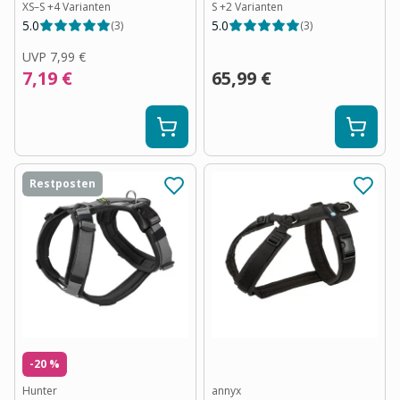
XS–S
+
4
Varianten
S
+
2
Varianten
5.0
5.0
(
3
)
(
3
)
UVP
7,99 €
7,19 €
65,99 €
Restposten
-20 %
Hunter
annyx