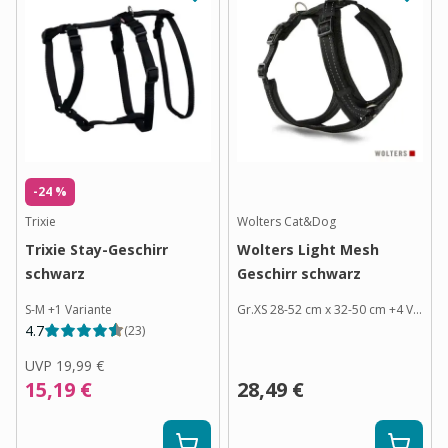
-24 %
Trixie
Wolters Cat&Dog
Trixie Stay-Geschirr
Wolters Light Mesh
schwarz
Geschirr schwarz
S-M
+
1
Variante
Gr.XS 28-52 cm x 32-50 cm
+
4
Varianten
4.7
(
23
)
UVP
19,99 €
15,19 €
28,49 €