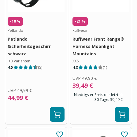
-10 %
-21 %
Petlando
Ruffwear
Petlando
Ruffwear Front Range®
Sicherheitsgeschirr
Harness Moonlight
schwarz
Mountains
+
3
Varianten
XXS
4.8
4.0
(
5
)
(
1
)
UVP
49,90 €
39,49 €
UVP
49,99 €
Niedrigster Preis der letzten
44,99 €
30 Tage:
39,49 €