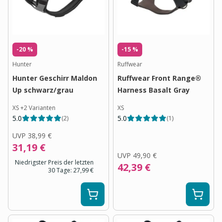
-20 %
-15 %
Hunter
Ruffwear
Hunter Geschirr Maldon
Ruffwear Front Range®
Up schwarz/grau
Harness Basalt Gray
XS
+
2
Varianten
XS
5.0
5.0
(
2
)
(
1
)
UVP
38,99 €
31,19 €
UVP
49,90 €
Niedrigster Preis der letzten
42,39 €
30 Tage:
27,99 €