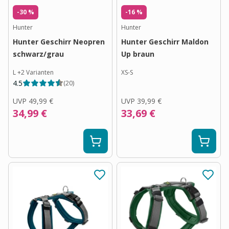
-30 %
-16 %
Hunter
Hunter
Hunter Geschirr Neopren
Hunter Geschirr Maldon
schwarz/grau
Up braun
L
+
2
Varianten
XS-S
4.5
(
20
)
UVP
49,99 €
UVP
39,99 €
34,99 €
33,69 €