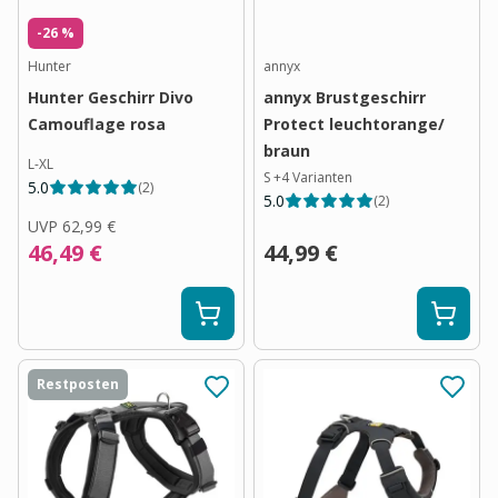
-26 %
Hunter
annyx
Hunter Geschirr Divo
annyx Brustgeschirr
Camouflage rosa
Protect leuchtorange/
braun
L-XL
S
+
4
Varianten
5.0
(
2
)
5.0
(
2
)
UVP
62,99 €
46,49 €
44,99 €
Restposten