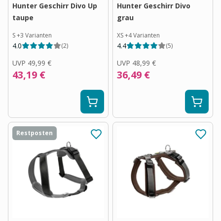
Hunter Geschirr Divo Up
Hunter Geschirr Divo
taupe
grau
S
+
3
Varianten
XS
+
4
Varianten
4.0
4.4
(
2
)
(
5
)
UVP
49,99 €
UVP
48,99 €
43,19 €
36,49 €
Restposten