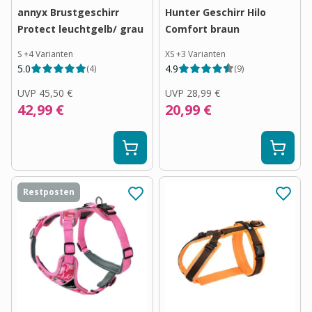
annyx Brustgeschirr
Hunter Geschirr Hilo
Protect leuchtgelb/ grau
Comfort braun
S
+
4
Varianten
XS
+
3
Varianten
5.0
4.9
(
4
)
(
9
)
UVP
45,50 €
UVP
28,99 €
42,99 €
20,99 €
Restposten