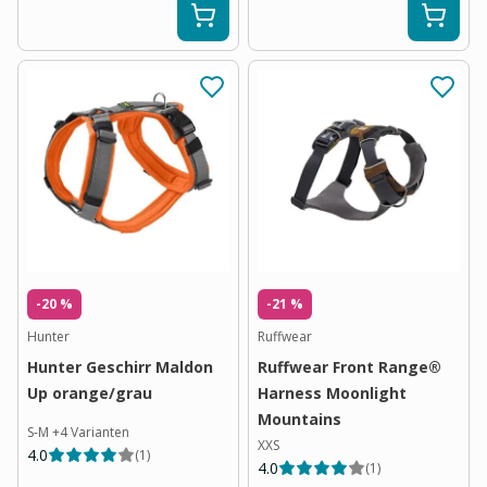
-20 %
-21 %
Hunter
Ruffwear
Hunter Geschirr Maldon
Ruffwear Front Range®
Up orange/grau
Harness Moonlight
Mountains
S-M
+
4
Varianten
XXS
4.0
(
1
)
4.0
(
1
)