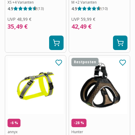
XS
+
4
Varianten
M
+
2
Varianten
4.9
4.9
(
13
)
(
10
)
UVP
48,99 €
UVP
59,99 €
35,49 €
42,49 €
Restposten
-6 %
-28 %
annyx
Hunter