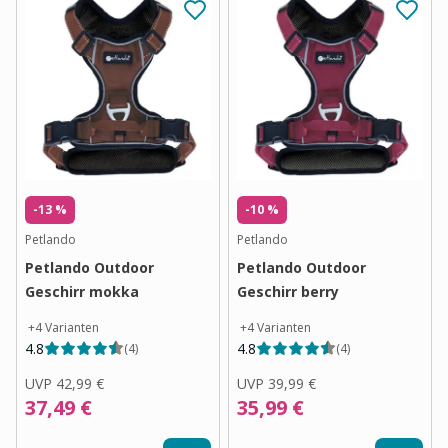
-13 %
-10 %
Petlando
Petlando
Petlando Outdoor
Petlando Outdoor
Geschirr mokka
Geschirr berry
+
4
Varianten
+
4
Varianten
4.8
4.8
(
4
)
(
4
)
UVP
42,99 €
UVP
39,99 €
37,49 €
35,99 €