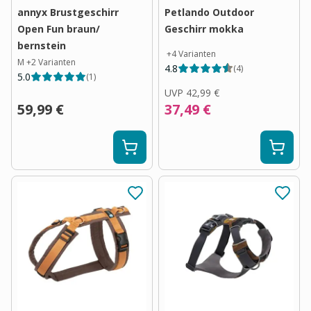
annyx Brustgeschirr
Petlando Outdoor
Open Fun braun/
Geschirr mokka
bernstein
+
4
Varianten
M
+
2
Varianten
4.8
(
4
)
5.0
(
1
)
UVP
42,99 €
59,99 €
37,49 €