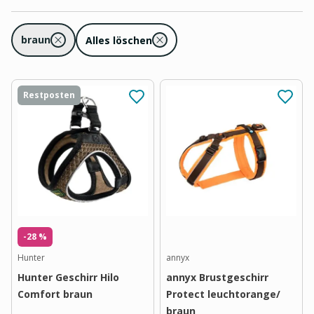
braun
Alles löschen
Restposten
-28 %
Hunter
annyx
Hunter Geschirr Hilo
annyx Brustgeschirr
Comfort braun
Protect leuchtorange/
braun