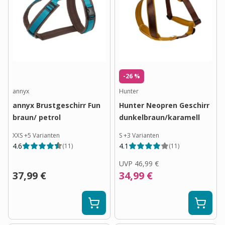
-26 %
annyx
Hunter
annyx Brustgeschirr Fun
Hunter Neopren Geschirr
braun/ petrol
dunkelbraun/karamell
XXS
+
5
Varianten
S
+
3
Varianten
4.6
4.1
(
11
)
(
11
)
UVP
46,99 €
37,99 €
34,99 €