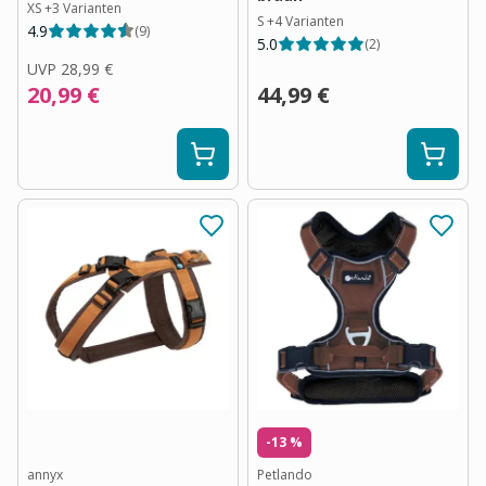
XS
+
3
Varianten
S
+
4
Varianten
4.9
(
9
)
5.0
(
2
)
UVP
28,99 €
20,99 €
44,99 €
-13 %
annyx
Petlando