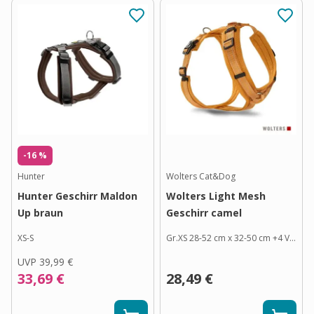
-16 %
Hunter
Wolters Cat&Dog
Hunter Geschirr Maldon
Wolters Light Mesh
Up braun
Geschirr camel
XS-S
Gr.XS 28-52 cm x 32-50 cm
+
4
Varianten
UVP
39,99 €
33,69 €
28,49 €