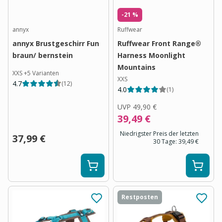
-21 %
annyx
Ruffwear
annyx Brustgeschirr Fun
Ruffwear Front Range®
braun/ bernstein
Harness Moonlight
Mountains
XXS
+
5
Varianten
XXS
4.7
(
12
)
4.0
(
1
)
UVP
49,90 €
39,49 €
Niedrigster Preis der letzten
37,99 €
30 Tage:
39,49 €
Restposten